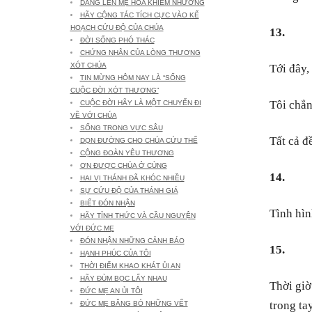
DÂNG LÊN MẸ HOA KHIÊM NHƯỜNG
HÃY CỘNG TÁC TÍCH CỰC VÀO KẾ
HOẠCH CỨU ĐỘ CỦA CHÚA
13.
ĐỜI SỐNG PHÓ THÁC
CHỨNG NHÂN CỦA LÒNG THƯƠNG
XÓT CHÚA
Tới đây,
TIN MỪNG HÔM NAY LÀ “SỐNG
CUỘC ĐỜI XÓT THƯƠNG”
Tôi chẳng
CUỘC ĐỜI HÃY LÀ MỘT CHUYẾN ĐI
VỀ VỚI CHÚA
SỐNG TRONG VỰC SÂU
Tất cả đ
DỌN ĐƯỜNG CHO CHÚA CỨU THẾ
CỘNG ĐOÀN YÊU THƯƠNG
ƠN ĐƯỢC CHÚA Ở CÙNG
14.
HAI VỊ THÁNH ĐÃ KHÓC NHIỀU
SỰ CỨU ĐỘ CỦA THÁNH GIÁ
BIẾT ĐÓN NHẬN
Tình hìn
HÃY TỈNH THỨC VÀ CẦU NGUYỆN
VỚI ĐỨC MẸ
ĐÓN NHẬN NHỮNG CẢNH BÁO
15.
HẠNH PHÚC CỦA TÔI
THỜI ĐIỂM KHAO KHÁT ỦI AN
HÃY ĐÙM BỌC LẤY NHAU
Thời giờ
ĐỨC MẸ AN ỦI TÔI
trong ta
ĐỨC MẸ BĂNG BÓ NHỮNG VẾT