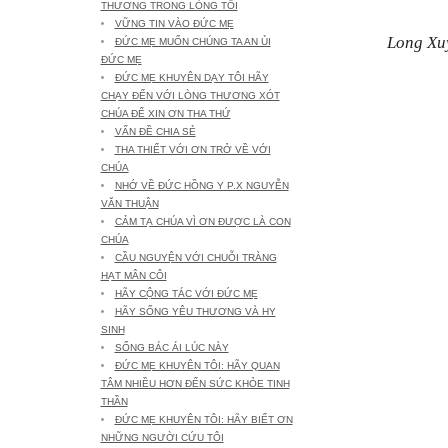
THƯƠNG TRONG LÒNG TÔI
VỮNG TIN VÀO ĐỨC MẸ
Long Xu
ĐỨC MẸ MUỐN CHÚNG TA AN ỦI
ĐỨC MẸ
ĐỨC MẸ KHUYÊN DẠY TÔI HÃY
CHẠY ĐẾN VỚI LÒNG THƯƠNG XÓT
CHÚA ĐỂ XIN ƠN THA THỨ
VẤN ĐỀ CHIA SẺ
THA THIẾT VỚI ƠN TRỞ VỀ VỚI
CHÚA
NHỚ VỀ ĐỨC HỒNG Y P.X NGUYỄN
VĂN THUẬN
CẢM TẠ CHÚA VÌ ƠN ĐƯỢC LÀ CON
CHÚA
CẦU NGUYỆN VỚI CHUỖI TRÀNG
HẠT MÂN CÔI
HÃY CỘNG TÁC VỚI ĐỨC MẸ
HÃY SỐNG YÊU THƯƠNG VÀ HY
SINH
SỐNG BÁC ÁI LÚC NÀY
ĐỨC MẸ KHUYÊN TÔI: HÃY QUAN
TÂM NHIỀU HƠN ĐẾN SỨC KHỎE TINH
THẦN
ĐỨC MẸ KHUYÊN TÔI: HÃY BIẾT ƠN
NHỮNG NGƯỜI CỨU TÔI