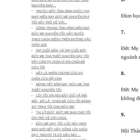
NGUYỆN NHƯ...
TRƯỚC MỘT TÌNH HÌNH PHỨC TẠP
Đùm bọc 
NHƯ HIỆN NAY ĐỨC MẸ KHUYÊN DẠY
TÔI HÃY TRỞ VỀ VỚI...
SỐNG TRONG TÌNH HÌNH HIỆN NAY,
7.
ĐỨC MẸ KHUYÊN TÔI: HÃY BƯỚC
THEO CHÚA GIÊSU TRÊN ĐƯỜNG VÁC
THẬP GIÁ
Đức Mẹ q
DỊP CUỐI NĂM, VÀ DỊP CUỐI ĐỜI,
ngoảnh m
ĐỨC MẸ THA THIẾT KHUYÊN DẠY TÔI
HÃY CẢM TẠ CHÚA VÌ ƠN CHÚA ĐÃ
CỨU TÔI
8.
HÃY LÀ NHÂN CHỨNG CỦA SỰ
CHÚA CỨU ĐỘ CON
MỪNG TẾT NĂM NAY, ĐỨC MẸ THA
Đức Mẹ c
THIẾT KHUYÊN TÔI:
LỜI TÔI XIN NÓI BÂY GIỜ VÀ MÃI
không để
MÃI , ĐÓ LÀ: “CHÚA ĐÃ CỨU TÔI BẰNG
SỰ TRAO TÔI CHO ĐỨC MẸ”
TẠI LỘ ĐỨC, ĐỨC MẸ BAN CHO TÔI
9.
ƠN TRỞ VỀ VỚI CHÚA.
ĐỨC MẸ DẠY TÔI: LÚC NÀY HƠN
BAO GIỜ HẾT; HÃY SỐNG LỜI CHÚA
Hội Thán
DẠY. “NGƯỜI TA CỨ DẤU NÀY....