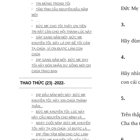
TIN MỪNG TRONG TÔI
Đức Mẹ t
TÂM TÌNH CẦU NGUYỆN ĐẦU NĂM
MỚI
....
3.
ĐỨC MẸ CHO TÔI THẤY ƠN TIÊN
TRI RẤT CẦN CHO HỘI THÁNH LÚC NÀY
SẮP SANG NĂM MỚI, ĐỨC MẸ
Hãy đùm
KHUYÊN TÔI: ĐÂY LÀ DỊP ĐỂ TÔI CẢM
TẠ CHÚA, VÌ ƠN ĐƯỢC LÀM CON
CHÚA
4.
DỊP SANG NĂM MỚI, ĐỨC MẸ DẠY
TÔI HÃY ĐÓN NHẬN SỰ SỐNG MỚI DO
CHÚA TRAO BAN
Hãy nhìn
con cái 
THAO THỨC (23) -2022-
DỊP ĐẦU NĂM MỚI NÀY, ĐỨC MẸ
5.
KHUYÊN TÔI: HÃY XIN CHÚA THÁNH
THẦN...
ĐỨC MẸ KHUYÊN TÔI: LÚC NÀY
Trên thậ
HÃY CẦU NGUYỆN CHO MÌNH VÀ....
Cha tha 
NGÀY CUỐI NĂM, ĐỨC MẸ KHUYÊN
TÔI: HÃY TẠ ƠN CHÚA, VÌ ĐƯỢC LÀ....
DỊP TĨNH TÂM NĂM CHO CÁC LINH
6.
MỤC ĐỨC MẸ KHUYÊN TÔI: HÃY CẦU