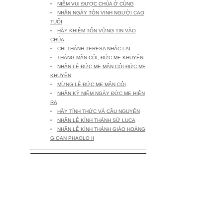
NIỀM VUI ĐƯỢC CHÚA Ở CÙNG
NHÂN NGÀY TÔN VINH NGƯỜI CAO
TUỔI
HÃY KHIÊM TỐN VỮNG TIN VÀO
CHÚA
CHỊ THÁNH TERESA NHẮC LẠI
THÁNG MÂN CÔI, ĐỨC MẸ KHUYÊN
NHÂN LỄ ĐỨC MẸ MÂN CÔI ĐỨC MẸ
KHUYÊN
MỪNG LỄ ĐỨC MẸ MÂN CÔI
NHÂN KỶ NIỆM NGÀY ĐỨC MẸ HIỆN
RA
HÃY TỈNH THỨC VÀ CẦU NGUYỆN
NHÂN LỄ KÍNH THÁNH SỬ LUCA
NHÂN LỄ KÍNH THÁNH GIÁO HOÀNG
GIOAN PHAOLO II