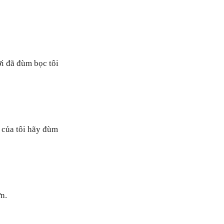
ời đã đùm bọc tôi
 của tôi hãy đùm
n.