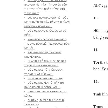
ĐỨC MẸ DẠY TÔI: LÚC NÀY HƠN
Nhờ vậy 
BAO GIỜ HẾT HÃY TẬP LUYỆN YÊU
THƯƠNG TỪNG NGÀY, TỪNG GIỜ,
TỪNG PHÚT
10.
LÚC NÀY HƠN BAO GIỜ HẾT, ĐỨC
MẸ KHUYÊN TÔI HÃY CẢM TẠ CHÚA VÌ
MUÔN VÀN HỒNG ÂN....
Hôm nay,
ĐỨC MẸ ĐANG KHÓC, ĐÓ LÀ SỨ
ĐIỆP...
bằng yêu
NHÂN NGÀY GIỖ CHA PHANXICÔ
TRƯƠNG BỬU DIỆP (12/03/2022) ĐỨC
MẸ NÓI...
11.
ĐIỀU MÀ ĐỨC MẸ THA THIẾT
KHUYÊN DẠY...
NHÂN DỊP LỄ THÁNH GIUSE SẮP
Tôi tha 
TỚI, ĐỨC MẸ KHUYÊN TÔI:...
bọc lấy 
ĐỨC MẸ DẠY TÔI VIỆC QUAN
TRỌNG NHẤT LÚC NÀY...
ẨN MÌNH TRONG TRÁI TIM MẸ
12.
ĐỨC MẸ KHUYÊN TÔI HÃY TIN
RẰNG CÓ CHÚA ĐỒNG HÀNH...
CHÚA LÀM CHO TÔI NHIỀU SỰ LẠ
Tình hìn
LÙNG.
CHUẨN BỊ ĐI VÀO NHỮNG THỬ
THÁCH LỚN
Trong mộ