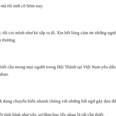
mà tôi mới có hôm nay.
 tôi coi mình như kẻ sắp ra đi. Xin hết lòng cảm ơn những ngư
 thương.
thiết cầu mong mọi người trong Hội Thánh tại Việt Nam yêu dấu
nhau.
h đang chuyển biến nhanh chóng với những bất ngờ gây đau đớ
t tình hình như vậy, sự đùm bọc lấy nhau là rất cần thiết.