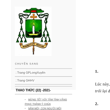
CHUYỂN SANG
1.
:::
Trang GPLongXuyên
:::
Trang GHHV
Lúc này,
THAO THỨC (22) -2021-
trối lại
MỪNG TẾT VỚI TÂM TÌNH VÂNG
2.
PHỤC THÁNH Ý CHÚA
NĂM MỚI, CON NGƯỜI MỚI