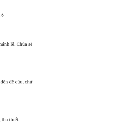
g.
hánh lễ, Chúa sẽ
 đến để cứu, chứ
tha thiết.