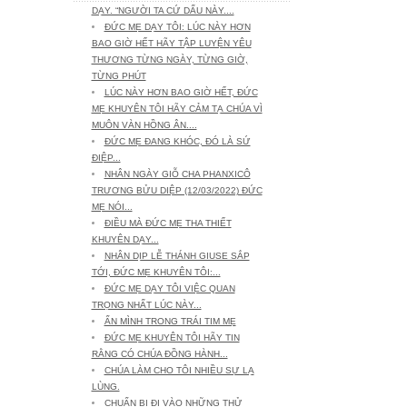
DẠY. “NGƯỜI TA CỨ DẤU NÀY....
ĐỨC MẸ DẠY TÔI: LÚC NÀY HƠN
BAO GIỜ HẾT HÃY TẬP LUYỆN YÊU
THƯƠNG TỪNG NGÀY, TỪNG GIỜ,
TỪNG PHÚT
LÚC NÀY HƠN BAO GIỜ HẾT, ĐỨC
MẸ KHUYÊN TÔI HÃY CẢM TẠ CHÚA VÌ
MUÔN VÀN HỒNG ÂN....
ĐỨC MẸ ĐANG KHÓC, ĐÓ LÀ SỨ
ĐIỆP...
NHÂN NGÀY GIỖ CHA PHANXICÔ
TRƯƠNG BỬU DIỆP (12/03/2022) ĐỨC
MẸ NÓI...
ĐIỀU MÀ ĐỨC MẸ THA THIẾT
KHUYÊN DẠY...
NHÂN DỊP LỄ THÁNH GIUSE SẮP
TỚI, ĐỨC MẸ KHUYÊN TÔI:...
ĐỨC MẸ DẠY TÔI VIỆC QUAN
TRỌNG NHẤT LÚC NÀY...
ẨN MÌNH TRONG TRÁI TIM MẸ
ĐỨC MẸ KHUYÊN TÔI HÃY TIN
RẰNG CÓ CHÚA ĐỒNG HÀNH...
CHÚA LÀM CHO TÔI NHIỀU SỰ LẠ
LÙNG.
CHUẨN BỊ ĐI VÀO NHỮNG THỬ