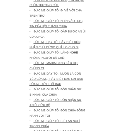
CHÚA THƯƠNG CỨU
ĐỨC MẸ GIÚP TÔI ĐI VỀ VỚI CHA
TRÊN TRỜI
ĐỨC MẸ GIÚP TÔI NHÌN VÀO ĐỨC
TIN CỦA HỘI THÁNH CHÚA
ĐỨC MẸ GIÚP TÔI GẶP ĐƯỢC AN ỦI
CỦA CHÚA
ĐỨC MẸ DẠY TÔI HÃY BIẾT ĐÓN
NHẬN CHỨ ĐỪNG QUÁ LO CHO ĐI
ĐỨC MẸ GIÚP TÔI LẮNG NGHE
NHỮNG NGƯỜI ĐÃ CHẾT
ĐỨC MẸ MARIA ĐANG KÊU GỌI
CHÚNG TA
ĐỨC MẸ DẠY TÔI: MUỐN LÀ CON
YÊU CỦA MẸ, HÃY BIẾT ĐAU CÁI ĐAU
CỦA NGƯỜI KHỔ ĐAU
ĐỨC MẸ GIÚP TÔI ĐÓN NHẬN SỰ
BÌNH AN CỦA CHÚA
ĐỨC MẸ GIÚP TÔI ĐÓN NHẬN SỰ
AN ỦI CỨU ĐỘ
ĐỨC MẸ GIÚP TÔI ĐÓN CHÚA ĐỒNG
HÀNH VỚI TÔI
ĐỨC MẸ GIÚP TÔI BIẾT AN NGHỈ
TRONG CHÚA