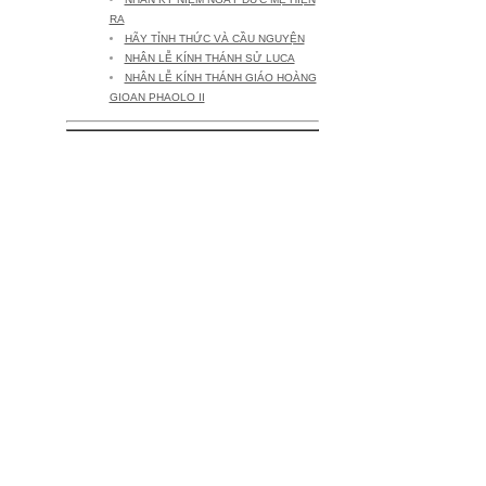
RA
HÃY TỈNH THỨC VÀ CẦU NGUYỆN
NHÂN LỄ KÍNH THÁNH SỬ LUCA
NHÂN LỄ KÍNH THÁNH GIÁO HOÀNG
GIOAN PHAOLO II