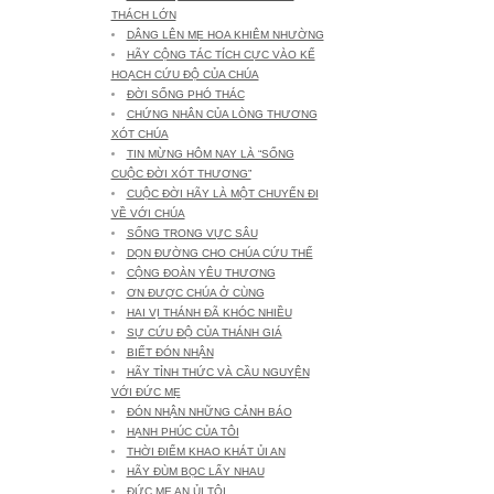
THÁCH LỚN
DÂNG LÊN MẸ HOA KHIÊM NHƯỜNG
HÃY CỘNG TÁC TÍCH CỰC VÀO KẾ
HOẠCH CỨU ĐỘ CỦA CHÚA
ĐỜI SỐNG PHÓ THÁC
CHỨNG NHÂN CỦA LÒNG THƯƠNG
XÓT CHÚA
TIN MỪNG HÔM NAY LÀ “SỐNG
CUỘC ĐỜI XÓT THƯƠNG”
CUỘC ĐỜI HÃY LÀ MỘT CHUYẾN ĐI
VỀ VỚI CHÚA
SỐNG TRONG VỰC SÂU
DỌN ĐƯỜNG CHO CHÚA CỨU THẾ
CỘNG ĐOÀN YÊU THƯƠNG
ƠN ĐƯỢC CHÚA Ở CÙNG
HAI VỊ THÁNH ĐÃ KHÓC NHIỀU
SỰ CỨU ĐỘ CỦA THÁNH GIÁ
BIẾT ĐÓN NHẬN
HÃY TỈNH THỨC VÀ CẦU NGUYỆN
VỚI ĐỨC MẸ
ĐÓN NHẬN NHỮNG CẢNH BÁO
HẠNH PHÚC CỦA TÔI
THỜI ĐIỂM KHAO KHÁT ỦI AN
HÃY ĐÙM BỌC LẤY NHAU
ĐỨC MẸ AN ỦI TÔI