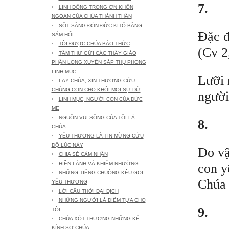
7.
LINH ĐỘNG TRONG ƠN KHÔN
NGOAN CỦA CHÚA THÁNH THẦN
SỐT SẮNG ĐÓN ĐỨC KITÔ BẰNG
Đặc đ
SÁM HỐI
TÔI ĐƯỢC CHÚA BÁO THỨC
(Cv 2
TÂM THƯ GỬI CÁC THẦY GIÁO
PHẬN LONG XUYÊN SẮP THỤ PHONG
LINH MỤC
Lưỡi 
LẠY CHÚA, XIN THƯƠNG CỨU
CHÚNG CON CHO KHỎI MỌI SỰ DỮ
người
LINH MỤC, NGƯỜI CON CỦA ĐỨC
MẸ
NGUỒN VUI SỐNG CỦA TÔI LÀ
8.
CHÚA
YÊU THƯƠNG LÀ TIN MỪNG CỨU
ĐỘ LÚC NÀY
Do vậ
CHIA SẺ CẢM NHẬN
HIỀN LÀNH VÀ KHIÊM NHƯỜNG
con y
NHỮNG TIẾNG CHUÔNG KÊU GỌI
Chúa 
YÊU THƯƠNG
LỜI CẦU THỜI ĐẠI DỊCH
NHỮNG NGƯỜI LÀ ĐIỂM TỰA CHO
9.
TÔI
CHÚA XÓT THƯƠNG NHỮNG KẺ
KÍNH SỢ CHÚA