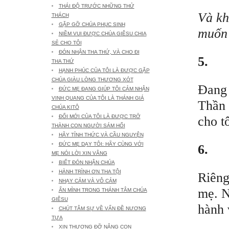
THÁI ĐỘ TRƯỚC NHỮNG THỬ
Và kh
THÁCH
GẶP GỠ CHÚA PHỤC SINH
muốn 
NIỀM VUI ĐƯỢC CHÚA GIÊSU CHIA
SẺ CHO TÔI
ĐÓN NHẬN THA THỨ, VÀ CHO ĐI
5.
THA THỨ
HẠNH PHÚC CỦA TÔI LÀ ĐƯỢC GẶP
CHÚA GIÀU LÒNG THƯƠNG XÓT
Đang 
ĐỨC MẸ ĐANG GIÚP TÔI CẢM NHẬN
VINH QUANG CỦA TÔI LÀ THÁNH GIÁ
Thần 
CHÚA KITÔ
ĐỔI MỚI CỦA TÔI LÀ ĐƯỢC TRỞ
cho tô
THÀNH CON NGƯỜI SÁM HỐI
HÃY TỈNH THỨC VÀ CẦU NGUYỆN
ĐỨC MẸ DẠY TÔI: HÃY CÙNG VỚI
6.
MẸ NÓI LỜI XIN VÂNG
BIẾT ĐÓN NHẬN CHÚA
HÀNH TRÌNH ƠN THA TỘI
Riêng
NHẠY CẢM VÀ VÔ CẢM
mẹ. N
ẨN MÌNH TRONG THÁNH TÂM CHÚA
GIÊSU
hành 
CHÚT TÂM SỰ VỀ VẤN ĐỀ NƯƠNG
TỰA
XIN THƯƠNG ĐỠ NÂNG CON