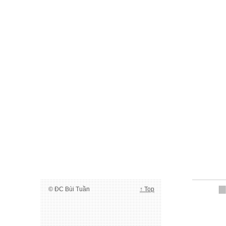
© ĐC Bùi Tuần
↑ Top