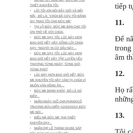
tiếp 
THIẾT KHUYÊN TÔI:
LỜI TÔI XIN NÓI BÂY GIỜ VÀ MÃI
MÃI , ĐÓ LÀ: “CHÚA ĐÃ CỨU TÔI BẰNG
11.
SỰ TRAO TÔI CHO ĐỨC MẸ”
TẠI LỘ ĐỨC, ĐỨC MẸ BAN CHO TÔI
ƠN TRỞ VỀ VỚI CHÚA.
Để nâ
ĐỨC MẸ DẠY TÔI: LÚC NÀY HƠN
BAO GIỜ HẾT; HÃY SỐNG LỜI CHÚA
trong
DẠY. “NGƯỜI TA CỨ DẤU NÀY....
ĐỨC MẸ DẠY TÔI: LÚC NÀY HƠN
âm th
BAO GIỜ HẾT HÃY TẬP LUYỆN YÊU
THƯƠNG TỪNG NGÀY, TỪNG GIỜ,
TỪNG PHÚT
12.
LÚC NÀY HƠN BAO GIỜ HẾT, ĐỨC
MẸ KHUYÊN TÔI HÃY CẢM TẠ CHÚA VÌ
MUÔN VÀN HỒNG ÂN....
Họ rấ
ĐỨC MẸ ĐANG KHÓC, ĐÓ LÀ SỨ
ĐIỆP...
những
NHÂN NGÀY GIỖ CHA PHANXICÔ
TRƯƠNG BỬU DIỆP (12/03/2022) ĐỨC
MẸ NÓI...
13.
ĐIỀU MÀ ĐỨC MẸ THA THIẾT
KHUYÊN DẠY...
NHÂN DỊP LỄ THÁNH GIUSE SẮP
Tôi c