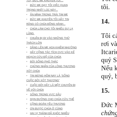
TỚI, ĐỨC MẸ KHUYÊN TÔI:...
tôi.
ĐỨC MẸ DẠY TÔI VIỆC QUAN
TRỌNG NHẤT LÚC NÀY...
ẨN MÌNH TRONG TRÁI TIM MẸ
14.
ĐỨC MẸ KHUYÊN TÔI HÃY TIN
RẰNG CÓ CHÚA ĐỒNG HÀNH...
CHÚA LÀM CHO TÔI NHIỀU SỰ LẠ
Tôi c
LÙNG.
CHUẨN BỊ ĐI VÀO NHỮNG THỬ
rơi v
THÁCH LỚN
DÂNG LÊN MẸ HOA KHIÊM NHƯỜNG
Itcar
HÃY CỘNG TÁC TÍCH CỰC VÀO KẾ
HOẠCH CỨU ĐỘ CỦA CHÚA
quỷ S
ĐỜI SỐNG PHÓ THÁC
Nếu k
CHỨNG NHÂN CỦA LÒNG THƯƠNG
XÓT CHÚA
quỷ, 
TIN MỪNG HÔM NAY LÀ “SỐNG
CUỘC ĐỜI XÓT THƯƠNG”
CUỘC ĐỜI HÃY LÀ MỘT CHUYẾN ĐI
15.
VỀ VỚI CHÚA
SỐNG TRONG VỰC SÂU
DỌN ĐƯỜNG CHO CHÚA CỨU THẾ
Đức M
CỘNG ĐOÀN YÊU THƯƠNG
ƠN ĐƯỢC CHÚA Ở CÙNG
chứng
HAI VỊ THÁNH ĐÃ KHÓC NHIỀU