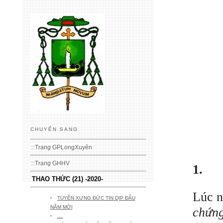
CHUYỂN SANG
:::
Trang GPLongXuyên
:::
Trang GHHV
1.
THAO THỨC (21) -2020-
Lúc n
TUYÊN XƯNG ĐỨC TIN DỊP ĐẦU
NĂM MỚI
chứng
....