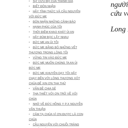
SỰ CỨU ĐỘ CỦA THÁNH GIÁ
người
BIẾT ĐÓN NHẬN
cứu v
HÃY TỈNH THỨC VÀ CẦU NGUYỆN
VỚI ĐỨC MẸ
ĐÓN NHẬN NHỮNG CẢNH BÁO
Long 
HẠNH PHÚC CỦA TÔI
THỜI ĐIỂM KHAO KHÁT ỦI AN
HÃY ĐÙM BỌC LẤY NHAU
ĐỨC MẸ AN ỦI TÔI
ĐỨC MẸ BĂNG BÓ NHỮNG VẾT
THƯƠNG TRONG LÒNG TÔI
VỮNG TIN VÀO ĐỨC MẸ
ĐỨC MẸ MUỐN CHÚNG TA AN ỦI
ĐỨC MẸ
ĐỨC MẸ KHUYÊN DẠY TÔI HÃY
CHẠY ĐẾN VỚI LÒNG THƯƠNG XÓT
CHÚA ĐỂ XIN ƠN THA THỨ
VẤN ĐỀ CHIA SẺ
THA THIẾT VỚI ƠN TRỞ VỀ VỚI
CHÚA
NHỚ VỀ ĐỨC HỒNG Y P.X NGUYỄN
VĂN THUẬN
CẢM TẠ CHÚA VÌ ƠN ĐƯỢC LÀ CON
CHÚA
CẦU NGUYỆN VỚI CHUỖI TRÀNG