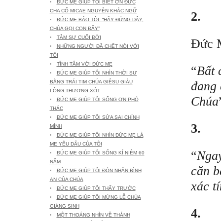
ĐỨC MẸ GIÚP TÔI BIẾT ƠN ĐỨC
CHA CỐ MICAE NGUYỄN KHẮC NGỮ
2.
ĐỨC MẸ BẢO TÔI: “HÃY ĐỨNG DẬY,
CHÚA GỌI CON ĐẤY”
TÂM SỰ CUỐI ĐỜI
Đức M
NHỮNG NGƯỜI ĐÃ CHẾT NÓI VỚI
TÔI
TĨNH TÂM VỚI ĐỨC MẸ
“
Bất 
ĐỨC MẸ GIÚP TÔI NHÌN THỜI SỰ
đang 
BẰNG TRÁI TIM CHÚA GIÊSU GIÀU
LÒNG THƯƠNG XÓT
Chúa
ĐỨC MẸ GIÚP TÔI SỐNG ƠN PHÓ
THÁC
ĐỨC MẸ GIÚP TÔI SỬA SAI CHÍNH
3.
MÌNH
ĐỨC MẸ GIÚP TÔI NHÌN ĐỨC MẸ LÀ
MẸ YÊU DẤU CỦA TÔI
“
Ngay
ĐỨC MẸ GIÚP TÔI SỐNG KỈ NIỆM 60
NĂM
căn b
ĐỨC MẸ GIÚP TÔI ĐÓN NHẬN BÌNH
AN CỦA CHÚA
xác t
ĐỨC MẸ GIÚP TÔI THẤY TRƯỚC
ĐỨC MẸ GIÚP TÔI MỪNG LỄ CHÚA
GIÁNG SINH
4.
MỘT THOÁNG NHÌN VỀ THÁNH