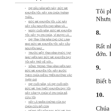
DỊP ĐẦU NĂM MỚI NÀY, ĐỨC MẸ
Tôi p
KHUYÊN TÔI: HÃY XIN CHÚA THÁNH
Nhưng
THẦN...
ĐỨC MẸ KHUYÊN TÔI: LÚC NÀY
HÃY CẦU NGUYỆN CHO MÌNH VÀ....
8.
NGÀY CUỐI NĂM, ĐỨC MẸ KHUYÊN
TÔI: HÃY TẠ ƠN CHÚA, VÌ ĐƯỢC LÀ....
DỊP TĨNH TÂM NĂM CHO CÁC LINH
Rất n
MỤC ĐỨC MẸ KHUYÊN TÔI: HÃY CẦU
NGUYỆN NHƯ...
đớn. 
TRƯỚC MỘT TÌNH HÌNH PHỨC TẠP
NHƯ HIỆN NAY ĐỨC MẸ KHUYÊN DẠY
TÔI HÃY TRỞ VỀ VỚI...
9.
SỐNG TRONG TÌNH HÌNH HIỆN NAY,
ĐỨC MẸ KHUYÊN TÔI: HÃY BƯỚC
THEO CHÚA GIÊSU TRÊN ĐƯỜNG VÁC
Biết 
THẬP GIÁ
DỊP CUỐI NĂM, VÀ DỊP CUỐI ĐỜI,
ĐỨC MẸ THA THIẾT KHUYÊN DẠY TÔI
10.
HÃY CẢM TẠ CHÚA VÌ ƠN CHÚA ĐÃ
CỨU TÔI
HÃY LÀ NHÂN CHỨNG CỦA SỰ
Chúa 
CHÚA CỨU ĐỘ CON
MỪNG TẾT NĂM NAY, ĐỨC MẸ THA