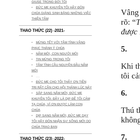
GIUSE TRONG ĐỜI TÔI
ĐỨC MẸ KHUYÊN TÔI HÃY ĐÓN
Vâng 
CHÚA GIÁNG SINH BẰNG NHỮNG VIỆC
THIỆN TÂM
rõ: “
T
được 
THAO THỨC (22) -2021-
MỪNG TẾT VỚI TÂM TÌNH VÂNG
5.
PHỤC THÁNH Ý CHÚA
NĂM MỚI, CON NGƯỜI MỚI
TIN MỪNG TRONG TÔI
Khi t
TÂM TÌNH CẦU NGUYỆN ĐẦU NĂM
MỚI
tôi c
....
ĐỨC MẸ CHO TÔI THẤY ƠN TIÊN
TRI RẤT CẦN CHO HỘI THÁNH LÚC NÀY
6.
SẮP SANG NĂM MỚI, ĐỨC MẸ
KHUYÊN TÔI: ĐÂY LÀ DỊP ĐỂ TÔI CẢM
TẠ CHÚA, VÌ ƠN ĐƯỢC LÀM CON
Thú t
CHÚA
DỊP SANG NĂM MỚI, ĐỨC MẸ DẠY
không
TÔI HÃY ĐÓN NHẬN SỰ SỐNG MỚI DO
CHÚA TRAO BAN
7.
THAO THỨC (23) -2022-