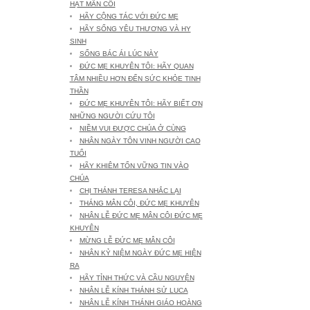
HẠT MÂN CÔI
HÃY CỘNG TÁC VỚI ĐỨC MẸ
HÃY SỐNG YÊU THƯƠNG VÀ HY
SINH
SỐNG BÁC ÁI LÚC NÀY
ĐỨC MẸ KHUYÊN TÔI: HÃY QUAN
TÂM NHIỀU HƠN ĐẾN SỨC KHỎE TINH
THẦN
ĐỨC MẸ KHUYÊN TÔI: HÃY BIẾT ƠN
NHỮNG NGƯỜI CỨU TÔI
NIỀM VUI ĐƯỢC CHÚA Ở CÙNG
NHÂN NGÀY TÔN VINH NGƯỜI CAO
TUỔI
HÃY KHIÊM TỐN VỮNG TIN VÀO
CHÚA
CHỊ THÁNH TERESA NHẮC LẠI
THÁNG MÂN CÔI, ĐỨC MẸ KHUYÊN
NHÂN LỄ ĐỨC MẸ MÂN CÔI ĐỨC MẸ
KHUYÊN
MỪNG LỄ ĐỨC MẸ MÂN CÔI
NHÂN KỶ NIỆM NGÀY ĐỨC MẸ HIỆN
RA
HÃY TỈNH THỨC VÀ CẦU NGUYỆN
NHÂN LỄ KÍNH THÁNH SỬ LUCA
NHÂN LỄ KÍNH THÁNH GIÁO HOÀNG