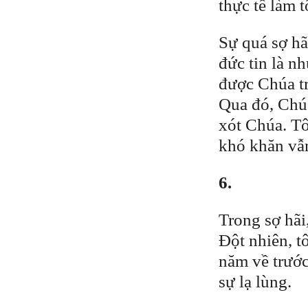
thực tế làm t
Sự quá sợ hã
đức tin là n
được Chúa tr
Qua đó, Chúa
xót Chúa. Tô
khó khăn vẫ
6.
Trong sợ hãi
Đột nhiên, t
năm về trước
sự lạ lùng.