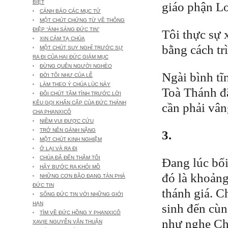
BIỆT
giáo phận L
CẢNH BÁO CÁC MỤC TỬ
MỘT CHÚT CHỨNG TỪ VỀ THÔNG
ĐIỆP “ÁNH SÁNG ĐỨC TIN”
Tôi thực sự 
XIN CẢM TẠ CHÚA
bằng cách tr
MỘT CHÚT SUY NGHĨ TRƯỚC SỰ
RA ĐI CỦA HAI ĐỨC GIÁM MỤC
ĐỪNG QUÊN NGƯỜI NGHÈO
Ngài bình tĩn
ĐỜI TÔI NHƯ CỦA LỄ
LÀM THEO Ý CHÚA LÚC NÀY
Toà Thánh đã
ĐÔI CHÚT TÂM TÌNH TRƯỚC LỜI
KÊU GỌI KHẨN CẤP CỦA ĐỨC THÁNH
cần phải vâng
CHA PHANXICÔ
NIỀM VUI ĐƯỢC CỨU
TRỞ NÊN GÁNH NẶNG
3.
MỘT CHÚT KINH NGHIỆM
Ở LẠI VÀ RA ĐI
CHÚA ĐÃ ĐẾN THĂM TÔI
Đang lúc bối
HÃY BƯỚC RA KHỎI MỒ
đó là khoảng
NHỮNG CƠN BÃO ĐANG TÀN PHÁ
ĐỨC TIN
thánh giá. C
SỐNG ĐỨC TIN VỚI NHỮNG GIỚI
HẠN
sinh đến cùn
TÌM VỀ ĐỨC HỒNG Y PHANXICÔ
như nghe Ch
XAVIE NGUYỄN VĂN THUẬN