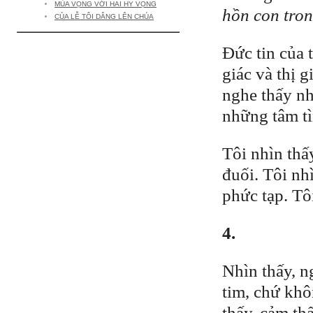
MÙA VỌNG VỚI HAI HY VỌNG
hồn con tro
CỦA LỄ TÔI DÂNG LÊN CHÚA
Đức tin của t
giác và thị 
nghe thấy nh
những tâm t
Tôi nhìn thấ
đuối. Tôi nh
phức tạp. Tô
4.
Nhìn thấy, n
tim, chứ khô
thấy, cảm th