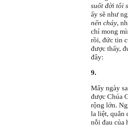
suốt đời tôi
ấy sẽ như ng
nến cháy
, n
chỉ mong mìn
rồi, đức tin
được thấy, đ
đây:
9.
Mấy ngày sa
được Chúa Gi
rộng lớn. N
la liệt, quằn
nỗi đau của 