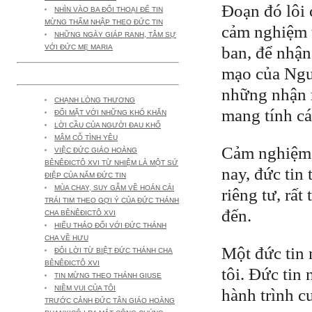
Đoạn đó lôi c
NHÌN VÀO BA ĐỐI THOẠI ĐỂ TIN
MỪNG THẤM NHẬP THEO ĐỨC TIN
cảm nghiệm t
NHỮNG NGÀY GIÁP RANH, TÂM SỰ
VỚI ĐỨC MẸ MARIA
ban, để nhận
mạo của Ngườ
THAO THỨC (14) -2013-
những nhận r
CHẠNH LÒNG THƯƠNG
mang tính cá
ĐỐI MẶT VỚI NHỮNG KHÓ KHĂN
LỜI CẦU CỦA NGƯỜI ĐAU KHỔ
MÂM CỖ TÌNH YÊU
Cảm nghiệm đ
VIỆC ĐỨC GIÁO HOÀNG
BÊNÊĐICTÔ XVI TỪ NHIỆM LÀ MỘT SỨ
nay, đức tin
ĐIỆP CỦA NĂM ĐỨC TIN
MÙA CHAY, SUY GẪM VỀ HOÁN CẢI
riêng tư, rất
TRÁI TIM THEO GỢI Ý CỦA ĐỨC THÁNH
đến.
CHA BÊNÊĐICTÔ XVI
HIẾU THẢO ĐỐI VỚI ĐỨC THÁNH
CHA VỀ HƯU
Một đức tin 
ĐÔI LỜI TỪ BIỆT ĐỨC THÁNH CHA
BÊNÊĐICTÔ XVI
tôi. Đức tin
TIN MỪNG THEO THÁNH GIUSE
NIỀM VUI CỦA TÔI
hành trình cu
TRƯỚC CẢNH ĐỨC TÂN GIÁO HOÀNG