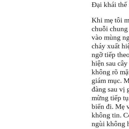
Đại khái thế
Khi mẹ tôi m
chuỗi chung 
vào mùng ng
cháy xuất hi
ngỡ tiếp the
hiện sau cây
không rõ mặ
giám mục. Mẹ
đàng sau vị 
mừng tiếp tục
biến đi. Mẹ 
không tin. C
ngùi không h