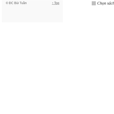
Chọn sác
© ĐC Bùi Tuần
↑ Top