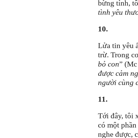
bừng tỉnh, t
tình yêu th
10.
Lửa tin yêu 
trừ. Trong c
bỏ con
” (Mc 
được cảm ng
người cùng 
11.
Tới đây, tôi 
có một phần 
nghe được, c