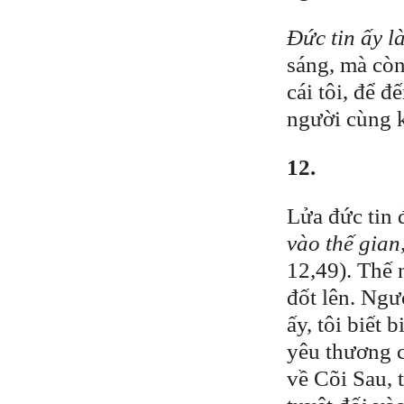
Đức tin ấy l
sáng, mà còn
cái tôi, để 
người cùng k
12.
Lửa đức tin 
vào thế gian
12,49). Thế 
đốt lên. Ngư
ấy, tôi biết
yêu thương có
về Cõi Sau, 