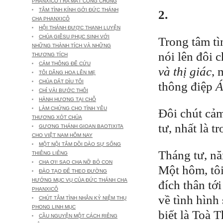
PHANXICÔ I RA MẮT CÔNG CHÚNG
TÂM TÌNH KÍNH GỞI ĐỨC THÁNH
2.
CHA PHANXICÔ
HỘI THÁNH ĐƯỢC THANH LUYỆN
CHÚA GIÊSU PHỤC SINH VỚI
Trong tâm tì
NHỮNG THÀNH TÍCH VÀ NHỮNG
nói lên đôi 
THƯƠNG TÍCH
CẢM THÔNG ĐỂ CỨU
và thị giác
, 
TÔI DÂNG HOA LÊN MẸ
CHÚA DẮT DÌU TÔI
thông điệp
Á
CHỈ VÀI BƯỚC THÔI
HÀNH HƯƠNG TẠI CHỖ
LÀM CHỨNG CHO TÌNH YÊU
Đôi chút cảm
THƯƠNG XÓT CHÚA
tư, nhất là t
GƯƠNG THÁNH GIOAN BAOTIXITA
CHO VIỆT NAM HÔM NAY
MỘT NỘI TÂM DỒI DÀO SỰ SỐNG
Tháng tư, nă
THIÊNG LIÊNG
CHA ƠI! SAO CHA NỠ BỎ CON
Một hôm, tô
ĐÀO TẠO ĐỂ THEO ĐƯỜNG
HƯỚNG MỤC VỤ CỦA ĐỨC THÁNH CHA
đích thân tới
PHANXICÔ
về tình hình 
CHÚT TÂM TÌNH NHÂN KỶ NIỆM THỤ
PHONG LINH MỤC
biết là Toà 
CẦU NGUYỆN MỘT CÁCH RIÊNG