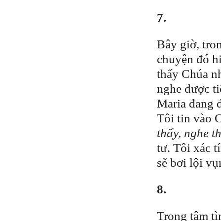
7.
Bây giờ, tro
chuyện đó hi
thấy Chúa nh
nghe được ti
Maria đang đặ
Tôi tin vào 
thấy, nghe t
tư. Tôi xác t
sẽ bơi lội v
8.
Trong tâm tì