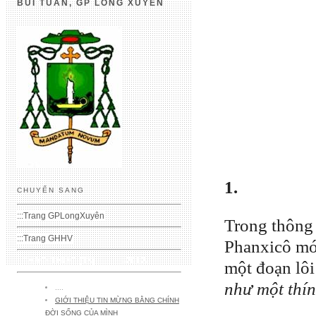
BÙI TUẦN, GP LONG XUYÊN
1.
CHUYỂN SANG
:::
Trang GPLongXuyên
Trong thông 
:::
Trang GHHV
Phanxicô mới
THAO THỨC (13) -2012-
một đoạn lôi
như một thín
....
GIỚI THIỆU TIN MỪNG BẰNG CHÍNH
ĐỜI SỐNG CỦA MÌNH