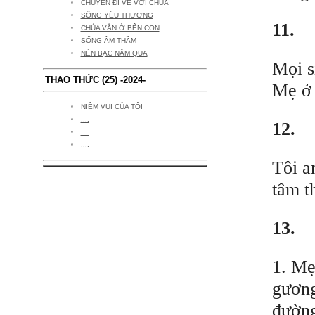
CHUYẾN ĐI VỀ VỚI CHÚA
SỐNG YÊU THƯƠNG
11.
CHÚA VẪN Ở BÊN CON
SỐNG ÂM THẦM
NÉN BẠC NĂM QUA
Mọi s
THAO THỨC (25) -2024-
Mẹ ở 
NIỀM VUI CỦA TÔI
....
12.
....
....
Tôi a
tâm t
13.
1. Mẹ
gương
đường