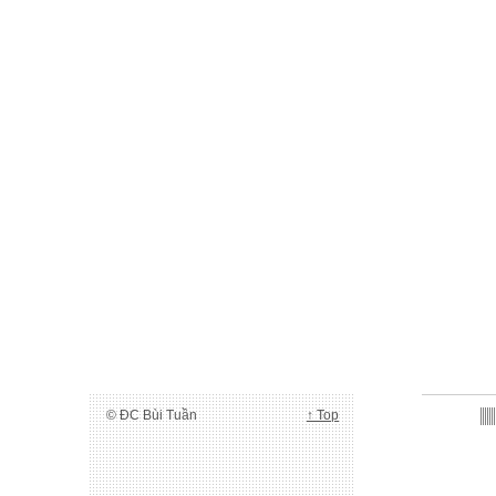
© ĐC Bùi Tuần
↑ Top