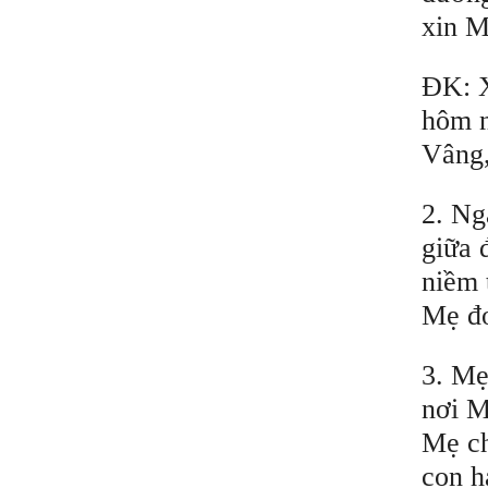
xin M
ĐK: X
hôm n
Vâng,
2. Ng
giữa 
niềm 
Mẹ đo
3. Mẹ
nơi M
Mẹ ch
con h