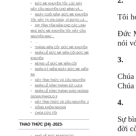
2.
ĐỨC MẸ KHUYÊN TÔI: LÚC NÀY
HÃY CẦU NGUYỆN CHO MÌNH VÀ....
Tôi h
NGÀY CUỐI NĂM, ĐỨC MẸ KHUYÊN
TÔI: HÃY TẠ ƠN CHÚA, VÌ ĐƯỢC LÀ....
DỊP TĨNH TÂM NĂM CHO CÁC LINH
Đức M
MỤC ĐỨC MẸ KHUYÊN TÔI: HÃY CẦU
NGUYỆN NHƯ...
nói v
....
THÁNG MÂN CÔI, ĐỨC MẸ KHUYÊN
NHÂN LỄ ĐỨC MẸ MÂN CÔI ĐỨC MẸ
3.
KHUYÊN
MỪNG LỄ ĐỨC MẸ MÂN CÔI
NHÂN KỶ NIỆM NGÀY ĐỨC MẸ HIỆN
Chúa 
RA
HÃY TỈNH THỨC VÀ CẦU NGUYỆN
Chúa 
NHÂN LỄ KÍNH THÁNH SỬ LUCA
NHÂN LỄ KÍNH THÁNH GIÁO HOÀNG
GIOAN PHAOLO II
4.
HÃY TỈNH THỨC VÀ CẦU NGUYỆN_2
SỐNG KHÔN NGOAN
CHÚA CỨU TÔI
Sự bì
THAO THỨC (24) -2023-
đời c
NHỚ VỀ ĐỨC BENEDICTO