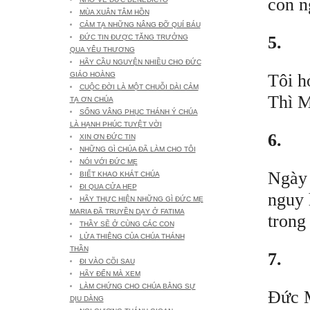
con n
MÙA XUÂN TÂM HỒN
CẢM TẠ NHỮNG NÂNG ĐỠ QUÍ BÁU
5.
ĐỨC TIN ĐƯỢC TĂNG TRƯỞNG
QUA YÊU THƯƠNG
HÃY CẦU NGUYỆN NHIỀU CHO ĐỨC
Tôi h
GIÁO HOÀNG
CUỘC ĐỜI LÀ MỘT CHUỖI DÀI CẢM
Thì M
TẠ ƠN CHÚA
SỐNG VÂNG PHỤC THÁNH Ý CHÚA
LÀ HẠNH PHÚC TUYỆT VỜI
6.
XIN ƠN ĐỨC TIN
NHỮNG GÌ CHÚA ĐÃ LÀM CHO TÔI
NÓI VỚI ĐỨC MẸ
Ngày 
BIẾT KHAO KHÁT CHÚA
ĐI QUA CỬA HẸP
nguy 
HÃY THỰC HIỆN NHỮNG GÌ ĐỨC MẸ
MARIA ĐÃ TRUYỀN DẠY Ở FATIMA
trong
THẦY SẼ Ở CÙNG CÁC CON
LỬA THIÊNG CỦA CHÚA THÁNH
THẦN
7.
ĐI VÀO CÕI SAU
HÃY ĐẾN MÀ XEM
LÀM CHỨNG CHO CHÚA BẰNG SỰ
Đức M
DỊU DÀNG