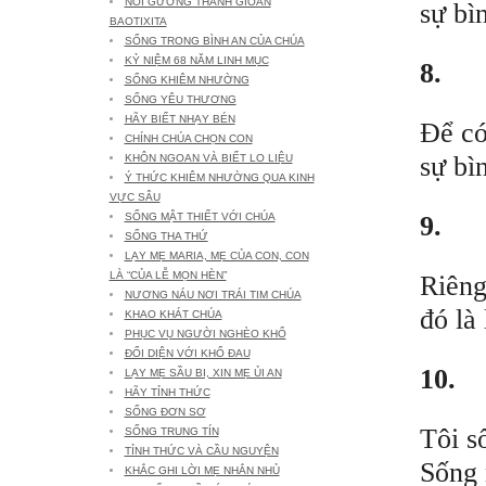
NOI GƯƠNG THÁNH GIOAN
sự bì
BAOTIXITA
SỐNG TRONG BÌNH AN CỦA CHÚA
KỶ NIỆM 68 NĂM LINH MỤC
8.
SỐNG KHIÊM NHƯỜNG
SỐNG YÊU THƯƠNG
HÃY BIẾT NHẠY BÉN
Để có
CHÍNH CHÚA CHỌN CON
sự bì
KHÔN NGOAN VÀ BIẾT LO LIỆU
Ý THỨC KHIÊM NHƯỜNG QUA KINH
VỰC SÂU
9.
SỐNG MẬT THIẾT VỚI CHÚA
SỐNG THA THỨ
LẠY MẸ MARIA, MẸ CỦA CON, CON
LÀ “CỦA LỄ MỌN HÈN”
Riêng
NƯƠNG NÁU NƠI TRÁI TIM CHÚA
đó là
KHAO KHÁT CHÚA
PHỤC VỤ NGƯỜI NGHÈO KHỔ
ĐỐI DIỆN VỚI KHỔ ĐAU
10.
LẠY MẸ SẦU BI, XIN MẸ ỦI AN
HÃY TỈNH THỨC
SỐNG ĐƠN SƠ
Tôi s
SỐNG TRUNG TÍN
TỈNH THỨC VÀ CẦU NGUYỆN
Sống 
KHẮC GHI LỜI MẸ NHẮN NHỦ