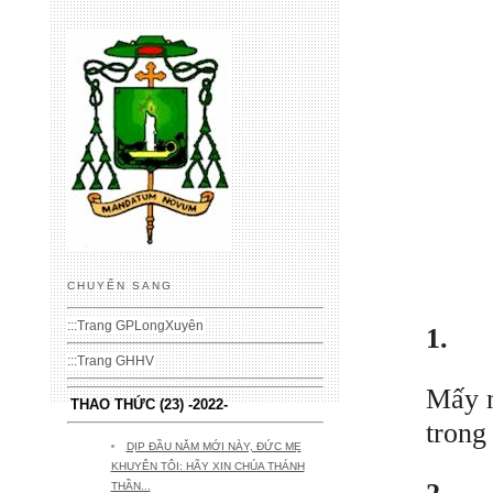
CHUYỂN SANG
:::
Trang GPLongXuyên
1.
:::
Trang GHHV
Mấy n
THAO THỨC (23) -2022-
trong
DỊP ĐẦU NĂM MỚI NÀY, ĐỨC MẸ
KHUYÊN TÔI: HÃY XIN CHÚA THÁNH
THẦN...