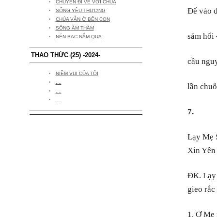
CHUYẾN ĐI VỀ VỚI CHÚA
Để vào đ
SỐNG YÊU THƯƠNG
CHÚA VẪN Ở BÊN CON
SỐNG ÂM THẦM
sám hối 
NÉN BẠC NĂM QUA
THAO THỨC (25) -2024-
cầu nguy
NIỀM VUI CỦA TÔI
....
lần chuỗ
....
....
7.
Lạy Mẹ S
Xin Yên
ĐK. Lạy 
gieo rắc
1. Ơ Mẹ 