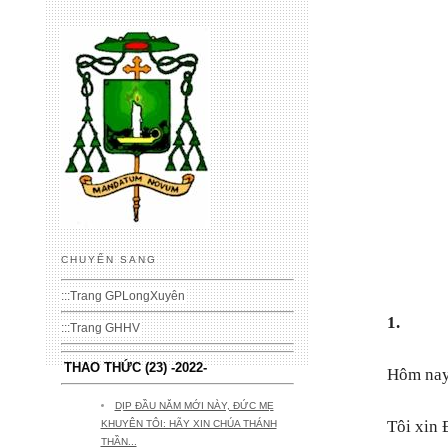
CHUYỂN SANG
:::
Trang GPLongXuyên
1.
:::
Trang GHHV
THAO THỨC (23) -2022-
Hôm nay 
DỊP ĐẦU NĂM MỚI NÀY, ĐỨC MẸ
Tôi xin 
KHUYÊN TÔI: HÃY XIN CHÚA THÁNH
THẦN...