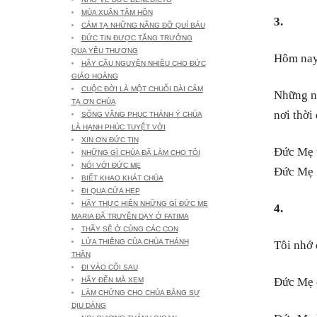
MÙA XUÂN TÂM HỒN
3.
CẢM TẠ NHỮNG NÂNG ĐỠ QUÍ BÁU
ĐỨC TIN ĐƯỢC TĂNG TRƯỞNG
QUA YÊU THƯƠNG
Hôm nay,
HÃY CẦU NGUYỆN NHIỀU CHO ĐỨC
GIÁO HOÀNG
CUỘC ĐỜI LÀ MỘT CHUỖI DÀI CẢM
Những n
TẠ ƠN CHÚA
nơi thời
SỐNG VÂNG PHỤC THÁNH Ý CHÚA
LÀ HẠNH PHÚC TUYỆT VỜI
XIN ƠN ĐỨC TIN
Đức Mẹ t
NHỮNG GÌ CHÚA ĐÃ LÀM CHO TÔI
NÓI VỚI ĐỨC MẸ
Đức Mẹ 
BIẾT KHAO KHÁT CHÚA
ĐI QUA CỬA HẸP
HÃY THỰC HIỆN NHỮNG GÌ ĐỨC MẸ
4.
MARIA ĐÃ TRUYỀN DẠY Ở FATIMA
THẦY SẼ Ở CÙNG CÁC CON
LỬA THIÊNG CỦA CHÚA THÁNH
Tôi nhớ 
THẦN
ĐI VÀO CÕI SAU
Đức Mẹ c
HÃY ĐẾN MÀ XEM
LÀM CHỨNG CHO CHÚA BẰNG SỰ
DỊU DÀNG