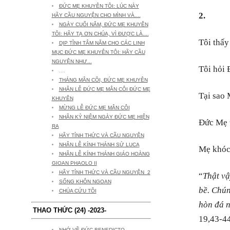
ĐỨC MẸ KHUYÊN TÔI: LÚC NÀY
2.
HÃY CẦU NGUYỆN CHO MÌNH VÀ....
NGÀY CUỐI NĂM, ĐỨC MẸ KHUYÊN
TÔI: HÃY TẠ ƠN CHÚA, VÌ ĐƯỢC LÀ....
Tôi thấy
DỊP TĨNH TÂM NĂM CHO CÁC LINH
MỤC ĐỨC MẸ KHUYÊN TÔI: HÃY CẦU
NGUYỆN NHƯ...
Tôi hỏi
....
THÁNG MÂN CÔI, ĐỨC MẸ KHUYÊN
NHÂN LỄ ĐỨC MẸ MÂN CÔI ĐỨC MẸ
Tại sao
KHUYÊN
MỪNG LỄ ĐỨC MẸ MÂN CÔI
NHÂN KỶ NIỆM NGÀY ĐỨC MẸ HIỆN
Đức Mẹ t
RA
HÃY TỈNH THỨC VÀ CẦU NGUYỆN
NHÂN LỄ KÍNH THÁNH SỬ LUCA
Mẹ khóc,
NHÂN LỄ KÍNH THÁNH GIÁO HOÀNG
GIOAN PHAOLO II
HÃY TỈNH THỨC VÀ CẦU NGUYỆN_2
“
Thật vậ
SỐNG KHÔN NGOAN
bề. Chún
CHÚA CỨU TÔI
hòn đá n
THAO THỨC (24) -2023-
19,43-44
NHỚ VỀ ĐỨC BENEDICTO