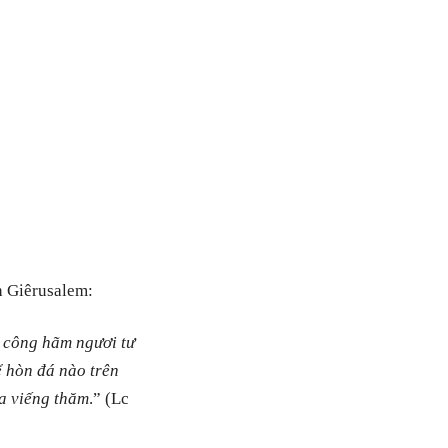
h Giêrusalem:
à công hãm ngươi tư
ể hòn đá nào trên
a viếng thăm
.” (Lc