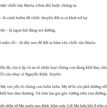
ược chiếc tàu Maria, Chúa đòi buộc chúng ta:
– là cánh buồm để chiếc thuyền đời ta ra khơi trở lại
ện – là ngọn hải đăng soi đường.
i mân côi – là dây neo để đời ta bám vào chiếc tàu Maria.
ầu Bi, xin ủ ấp và an ủi nhân loại chúng con đang khổ đau, nh
 Ủi của nhạc sĩ Nguyễn Khắc Xuyên:
Mẹ xin yên ủi chúng con luôn luôn. Mẹ từ bi xin phá những nỗi
 biết bao đau thương. Và tràn lan gai góc vướng trên con đường.
rất nhân từ Mẹ quên sao được hôm xưa. Lời Mẹ hứa khi ở trên n