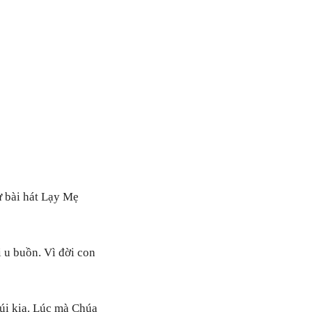
ư bài hát Lạy Mẹ
 u buồn. Vì đời con
úi kia. Lúc mà Chúa