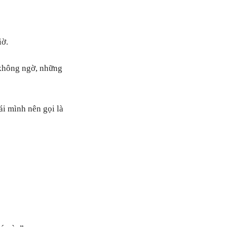
iờ.
không ngờ, những
i mình nên gọi là