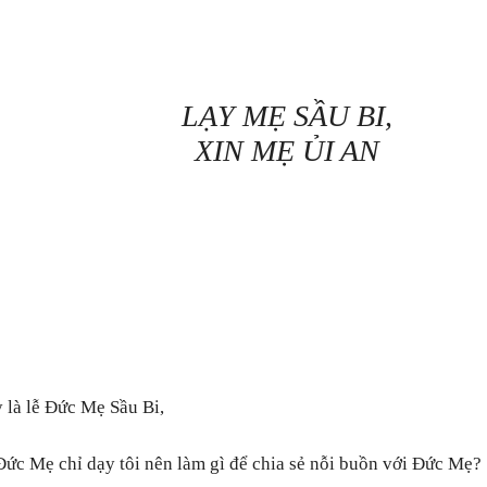
LẠY MẸ SẦU BI,
XIN MẸ ỦI AN
là lễ Đức Mẹ Sầu Bi,
Đức Mẹ chỉ dạy tôi nên làm gì để chia sẻ nỗi buồn với Đức Mẹ?