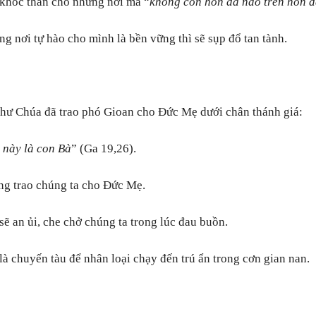
khóc than cho những nơi mà “
không còn hòn đá nào trên hòn 
g nơi tự hào cho mình là bền vững thì sẽ sụp đổ tan tành.
ư Chúa đã trao phó Gioan cho Đức Mẹ dưới chân thánh giá:
 này là con Bà
” (Ga 19,26).
g trao chúng ta cho Đức Mẹ.
ẽ an ủi, che chở chúng ta trong lúc đau buồn.
à chuyến tàu để nhân loại chạy đến trú ẩn trong cơn gian nan.