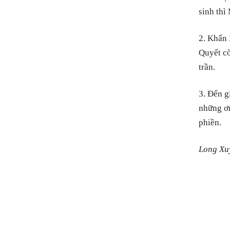
sinh thì
2. Khấn 
Quyết cò
trần.
3. Đến g
những ơn
phiền.
Long Xu