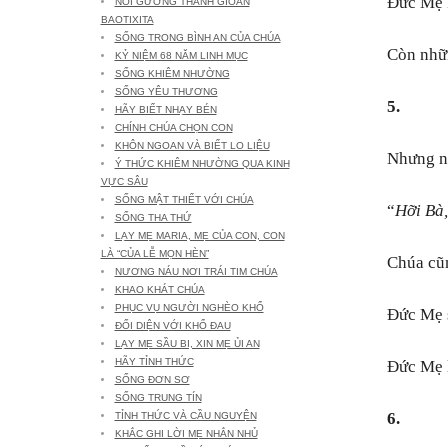
Đức Mẹ 
NOI GƯƠNG THÁNH GIOAN
BAOTIXITA
SỐNG TRONG BÌNH AN CỦA CHÚA
Còn nhữn
KỶ NIỆM 68 NĂM LINH MỤC
SỐNG KHIÊM NHƯỜNG
SỐNG YÊU THƯƠNG
5.
HÃY BIẾT NHẠY BÉN
CHÍNH CHÚA CHỌN CON
KHÔN NGOAN VÀ BIẾT LO LIỆU
Nhưng nh
Ý THỨC KHIÊM NHƯỜNG QUA KINH
VỰC SÂU
SỐNG MẬT THIẾT VỚI CHÚA
“
Hỡi Bà,
SỐNG THA THỨ
LẠY MẸ MARIA, MẸ CỦA CON, CON
LÀ “CỦA LỄ MỌN HÈN”
Chúa cũn
NƯƠNG NÁU NƠI TRÁI TIM CHÚA
KHAO KHÁT CHÚA
PHỤC VỤ NGƯỜI NGHÈO KHỔ
Đức Mẹ s
ĐỐI DIỆN VỚI KHỔ ĐAU
LẠY MẸ SẦU BI, XIN MẸ ỦI AN
HÃY TỈNH THỨC
Đức Mẹ l
SỐNG ĐƠN SƠ
SỐNG TRUNG TÍN
6.
TỈNH THỨC VÀ CẦU NGUYỆN
KHẮC GHI LỜI MẸ NHẮN NHỦ