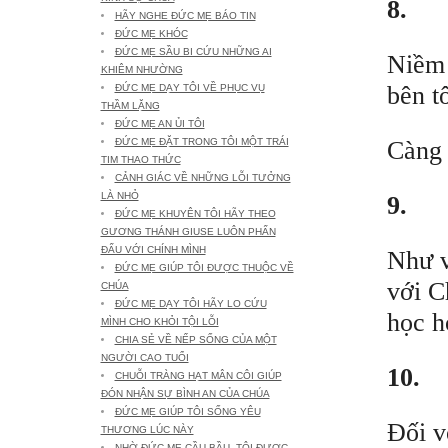
8.
HÃY NGHE ĐỨC MẸ BÁO TIN
ĐỨC MẸ KHÓC
ĐỨC MẸ SẦU BI CỨU NHỮNG AI
Niềm 
KHIÊM NHƯỜNG
bên tô
ĐỨC MẸ DẠY TÔI VỀ PHỤC VỤ
THẦM LẶNG
ĐỨC MẸ AN ỦI TÔI
Càng 
ĐỨC MẸ ĐẶT TRONG TÔI MỘT TRÁI
TIM THAO THỨC
CẢNH GIÁC VỀ NHỮNG LỖI TƯỞNG
LÀ NHỎ
9.
ĐỨC MẸ KHUYÊN TÔI HÃY THEO
GƯƠNG THÁNH GIUSE LUÔN PHẤN
ĐẤU VỚI CHÍNH MÌNH
Như v
ĐỨC MẸ GIÚP TÔI ĐƯỢC THUỘC VỀ
với C
CHÚA
ĐỨC MẸ DẠY TÔI HÃY LO CỨU
học h
MÌNH CHO KHỎI TỘI LỖI
CHIA SẺ VỀ NẾP SỐNG CỦA MỘT
NGƯỜI CAO TUỔI
10.
CHUỖI TRÀNG HẠT MÂN CÔI GIÚP
ĐÓN NHẬN SỰ BÌNH AN CỦA CHÚA
ĐỨC MẸ GIÚP TÔI SỐNG YÊU
Đối v
THƯƠNG LÚC NÀY
NHỜ ĐỨC MẸ CẦU BẦU, TÔI ĐƯỢC