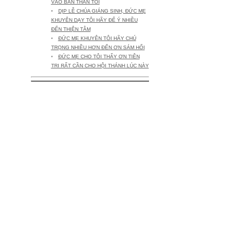
VÀO BẢN THÂN TÔI
DỊP LỄ CHÚA GIÁNG SINH, ĐỨC MẸ
KHUYÊN DẠY TÔI HÃY ĐỂ Ý NHIỀU
ĐẾN THIỆN TÂM
ĐỨC MẸ KHUYÊN TÔI HÃY CHÚ
TRỌNG NHIỀU HƠN ĐẾN ƠN SÁM HỐI
ĐỨC MẸ CHO TÔI THẤY ƠN TIÊN
TRI RẤT CẦN CHO HỘI THÁNH LÚC NÀY