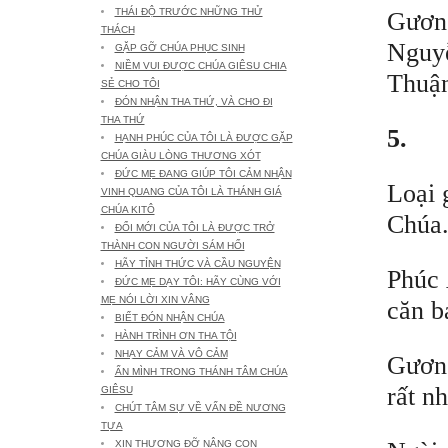
THÁI ĐỘ TRƯỚC NHỮNG THỬ
Gương
THÁCH
Nguy
GẶP GỠ CHÚA PHỤC SINH
NIỀM VUI ĐƯỢC CHÚA GIÊSU CHIA
Thuậ
SẺ CHO TÔI
ĐÓN NHẬN THA THỨ, VÀ CHO ĐI
THA THỨ
5.
HẠNH PHÚC CỦA TÔI LÀ ĐƯỢC GẶP
CHÚA GIÀU LÒNG THƯƠNG XÓT
ĐỨC MẸ ĐANG GIÚP TÔI CẢM NHẬN
Loại 
VINH QUANG CỦA TÔI LÀ THÁNH GIÁ
CHÚA KITÔ
Chúa
ĐỔI MỚI CỦA TÔI LÀ ĐƯỢC TRỞ
THÀNH CON NGƯỜI SÁM HỐI
HÃY TỈNH THỨC VÀ CẦU NGUYỆN
Phúc 
ĐỨC MẸ DẠY TÔI: HÃY CÙNG VỚI
MẸ NÓI LỜI XIN VÂNG
căn b
BIẾT ĐÓN NHẬN CHÚA
HÀNH TRÌNH ƠN THA TỘI
NHẠY CẢM VÀ VÔ CẢM
Gương
ẨN MÌNH TRONG THÁNH TÂM CHÚA
rất n
GIÊSU
CHÚT TÂM SỰ VỀ VẤN ĐỀ NƯƠNG
TỰA
XIN THƯƠNG ĐỠ NÂNG CON