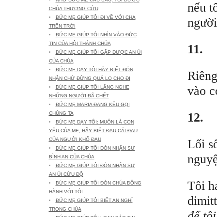
nếu t
CHÚA THƯƠNG CỨU
ĐỨC MẸ GIÚP TÔI ĐI VỀ VỚI CHA
người
TRÊN TRỜI
ĐỨC MẸ GIÚP TÔI NHÌN VÀO ĐỨC
TIN CỦA HỘI THÁNH CHÚA
11.
ĐỨC MẸ GIÚP TÔI GẶP ĐƯỢC AN ỦI
CỦA CHÚA
ĐỨC MẸ DẠY TÔI HÃY BIẾT ĐÓN
Riêng 
NHẬN CHỨ ĐỪNG QUÁ LO CHO ĐI
vào c
ĐỨC MẸ GIÚP TÔI LẮNG NGHE
NHỮNG NGƯỜI ĐÃ CHẾT
ĐỨC MẸ MARIA ĐANG KÊU GỌI
12.
CHÚNG TA
ĐỨC MẸ DẠY TÔI: MUỐN LÀ CON
YÊU CỦA MẸ, HÃY BIẾT ĐAU CÁI ĐAU
CỦA NGƯỜI KHỔ ĐAU
Lối s
ĐỨC MẸ GIÚP TÔI ĐÓN NHẬN SỰ
nguyệ
BÌNH AN CỦA CHÚA
ĐỨC MẸ GIÚP TÔI ĐÓN NHẬN SỰ
AN ỦI CỨU ĐỘ
Tôi h
ĐỨC MẸ GIÚP TÔI ĐÓN CHÚA ĐỒNG
HÀNH VỚI TÔI
dimitt
ĐỨC MẸ GIÚP TÔI BIẾT AN NGHỈ
TRONG CHÚA
để tô