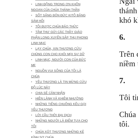
Ngài 
LINH ĐỘNG TRONG ƠN KHÔN
thánh
NGOAN CỦA CHÚA THÁNH THẦN
SỐT SẮNG ĐÓN ĐỨC KITÔ BẰNG
khó k
SÁM HỐI
TÔI ĐƯỢC CHÚA BÁO THỨC
TÂM THƯ GỬI CÁC THẦY GIÁO
6.
PHẬN LONG XUYÊN SẮP THỤ PHONG
LINH MỤC
LẠY CHÚA, XIN THƯƠNG CỨU
Trên 
CHÚNG CON CHO KHỎI MỌI SỰ DỮ
LINH MỤC, NGƯỜI CON CỦA ĐỨC
niềm 
MẸ
NGUỒN VUI SỐNG CỦA TÔI LÀ
CHÚA
7.
YÊU THƯƠNG LÀ TIN MỪNG CỨU
ĐỘ LÚC NÀY
CHIA SẺ CẢM NHẬN
Tôi ti
HIỀN LÀNH VÀ KHIÊM NHƯỜNG
NHỮNG TIẾNG CHUÔNG KÊU GỌI
YÊU THƯƠNG
Chúa 
LỜI CẦU THỜI ĐẠI DỊCH
NHỮNG NGƯỜI LÀ ĐIỂM TỰA CHO
tôi.
TÔI
CHÚA XÓT THƯƠNG NHỮNG KẺ
KÍNH SỢ CHÚA