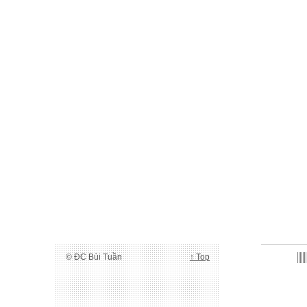
© ĐC Bùi Tuần
↑ Top