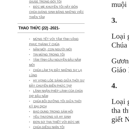
GIUSE TRONG ĐỜI TÔI
muội
ĐỨC MẸ KHUYÊN TÔI HÃY ĐÓN
CHÚA GIÁNG SINH BẰNG NHỮNG VIỆC
THIỆN TÂM
3.
THAO THỨC (22) -2021-
Loại 
MỪNG TẾT VỚI TÂM TÌNH VÂNG
Chúa 
PHỤC THÁNH Ý CHÚA
NĂM MỚI, CON NGƯỜI MỚI
TIN MỪNG TRONG TÔI
Gương
TÂM TÌNH CẦU NGUYỆN ĐẦU NĂM
MỚI
Giáo 
CHÚA LÀM TẠI ĐÂY NHỮNG SỰ LẠ
LÙNG
HY VỌNG LÓE SÁNG GIỮA THỜI SỰ
4.
ĐẦY CHUYỂN BIẾN PHỨC TẠP
LÃNH NHẬN PHÉP LÀNH CỦA CHÚA
DỊP ĐẦU NĂM
Loại 
CHÚA BỒI DƯỠNG TÔI GIỮA THỜI
KỲ ĐẠI DỊCH
tha t
BAO DUNG TRONG SÁM HỐI
giết 
YÊU THƯƠNG VÀ HY SINH
ĐƠN SƠ THA THIẾT VỚI ĐỨC MẸ
CHÚA GIÊSU NHÌN TÔI