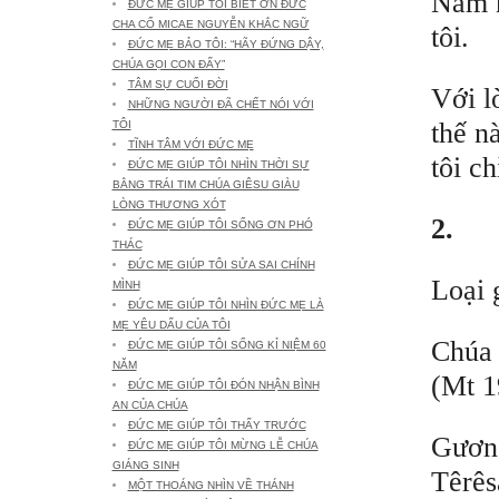
Năm n
ĐỨC MẸ GIÚP TÔI BIẾT ƠN ĐỨC
CHA CỐ MICAE NGUYỄN KHẮC NGỮ
tôi.
ĐỨC MẸ BẢO TÔI: “HÃY ĐỨNG DẬY,
CHÚA GỌI CON ĐẤY”
TÂM SỰ CUỐI ĐỜI
Với l
NHỮNG NGƯỜI ĐÃ CHẾT NÓI VỚI
thế n
TÔI
TĨNH TÂM VỚI ĐỨC MẸ
tôi c
ĐỨC MẸ GIÚP TÔI NHÌN THỜI SỰ
BẰNG TRÁI TIM CHÚA GIÊSU GIÀU
LÒNG THƯƠNG XÓT
2.
ĐỨC MẸ GIÚP TÔI SỐNG ƠN PHÓ
THÁC
ĐỨC MẸ GIÚP TÔI SỬA SAI CHÍNH
Loại 
MÌNH
ĐỨC MẸ GIÚP TÔI NHÌN ĐỨC MẸ LÀ
MẸ YÊU DẤU CỦA TÔI
Chúa 
ĐỨC MẸ GIÚP TÔI SỐNG KỈ NIỆM 60
NĂM
(Mt 1
ĐỨC MẸ GIÚP TÔI ĐÓN NHẬN BÌNH
AN CỦA CHÚA
ĐỨC MẸ GIÚP TÔI THẤY TRƯỚC
Gương
ĐỨC MẸ GIÚP TÔI MỪNG LỄ CHÚA
GIÁNG SINH
Têrês
MỘT THOÁNG NHÌN VỀ THÁNH