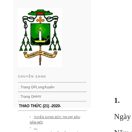
CHUYỂN SANG
:::
Trang GPLongXuyên
:::
Trang GHHV
1.
THAO THỨC (21) -2020-
Ngày 
TUYÊN XƯNG ĐỨC TIN DỊP ĐẦU
NĂM MỚI
....