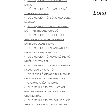
ĐỨC MẸ GIÚP TÔI LOAN BÁO TIN
MỪNG
ĐỨC MẸ GIÚP TÔI KHÁM PHÁ MỘT
Long 
TÌNH YÊU LUÔN MỚI
ĐỨC MẸ GIÚP TÔI SỐNG MÙA VỌNG
NĂM NAY
ĐỨC MẸ GIÚP TÔI ĐÓN CHÚA NHƯ
MỘT TÌNH THƯƠNG CỨU ĐỘ
ĐỨC MẸ GIÚP TÔI BIẾT LO CHO
SỨC KHỎE CỦA MÌNH VỀ NHỮNG
LÃNH VỰC QUAN TRỌNG
ĐỨC MẸ GIÚP TÔI NHẬN RA NHỮNG
NGƯỜI HY SINH THẦM LẶNG
ĐỨC MẸ GIÚP TÔI MỪNG LỄ MẸ VÔ
NHIỄM NGUYÊN TỘI
ĐỨC MẸ GIÚP TÔI BIẾT ƠN NHỮNG
NGƯỜI LÀM ƠN CHO TÔI
ĐỂ MỪNG LỄ GIÁNG SINH, ĐỨC MẸ
CHÚC TÔI HÃY TRỞ NÊN NHƯ TRẺ
THƠ GIỐNG CHÚA HÀI ĐỒNG
ĐỨC MẸ KHUYÊN TÔI: HÃY NOI
GƯƠNG THÁNH GIUSE SỐNG CHẾT
CHO KẺ KHÁC
ĐỨC MẸ KHUYÊN TÔI DỊP LỄ GIÁNG
SINH NÀY BIẾT ĐÓN CHÚA CỨU THẾ