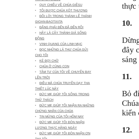
thực 
QUY CHIẾU VỀ CHÚA GIÊSU
TÔI ĐƯỢC CHÚA XÓT THƯƠNG
ĐÔI LỜI TRONG THÁNH LỄ THÁNH
10.
GIOAN-BAOTIXITA
ĐẤNG PHẢI ĐẾN ĐÃ ĐẾN RỒI
HÃY LÀ CÂY THÁNH GIÁ SỐNG
Dừng 
ĐỘNG
VINH QUANG CỦA LINH MỤC
đây c
ĐỌC NHỮNG LÁ THƯ CHÚA GỬI
CHO TÔI
sáng 
KẺ ĐỢI CHỜ
CHÚA Ở CÙNG CON
TÂM TƯ CỦA TÔI VỀ CHUYẾN BAY
11.
LÊN TRỜI
ĐIỀU MÀ CHÚA TRUYỀN DẠY THA
THIẾT LÚC NÀY
Bỏ đi
ĐỨC MẸ GIÚP TÔI SỐNG TRONG
THỬ THÁCH
Chúa,
ĐỨC MẸ GIÚP TÔI NHẬN RA NHỮNG
kiến 
CHỨNG NHÂN CỦA CHÚA
TIN MỪNG CỦA TÔI HÔM NAY
ĐỨC MẸ GIÚP TÔI ĐÓN NHẬN
12.
LƯƠNG THỰC HẰNG NGÀY
ĐỨC MẸ GIÚP TÔI ĐÓN NHẬN ƠN
THA TỘI