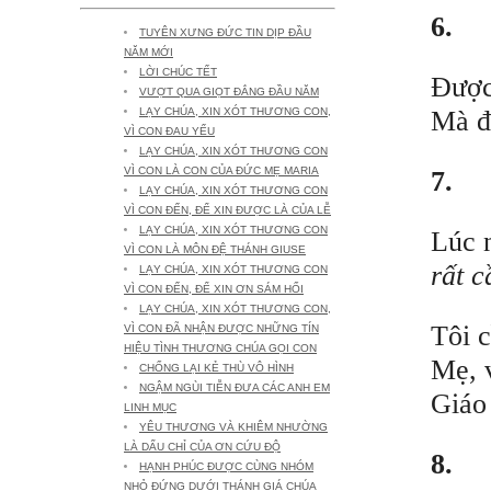
6.
TUYÊN XƯNG ĐỨC TIN DỊP ĐẦU
NĂM MỚI
LỜI CHÚC TẾT
Được
VƯỢT QUA GIỌT ĐẮNG ĐẦU NĂM
Mà đ
LẠY CHÚA, XIN XÓT THƯƠNG CON,
VÌ CON ĐAU YẾU
LẠY CHÚA, XIN XÓT THƯƠNG CON
VÌ CON LÀ CON CỦA ĐỨC MẸ MARIA
7.
LẠY CHÚA, XIN XÓT THƯƠNG CON
VÌ CON ĐẾN, ĐỂ XIN ĐƯỢC LÀ CỦA LỄ
LẠY CHÚA, XIN XÓT THƯƠNG CON
Lúc n
VÌ CON LÀ MÔN ĐỆ THÁNH GIUSE
rất c
LẠY CHÚA, XIN XÓT THƯƠNG CON
VÌ CON ĐẾN, ĐỂ XIN ƠN SÁM HỐI
LẠY CHÚA, XIN XÓT THƯƠNG CON,
Tôi 
VÌ CON ĐÃ NHẬN ĐƯỢC NHỮNG TÍN
HIỆU TÌNH THƯƠNG CHÚA GỌI CON
Mẹ, 
CHỐNG LẠI KẺ THÙ VÔ HÌNH
NGẬM NGÙI TIỄN ĐƯA CÁC ANH EM
Giáo 
LINH MỤC
YÊU THƯƠNG VÀ KHIÊM NHƯỜNG
LÀ DẤU CHỈ CỦA ƠN CỨU ĐỘ
8.
HẠNH PHÚC ĐƯỢC CÙNG NHÓM
NHỎ ĐỨNG DƯỚI THÁNH GIÁ CHÚA