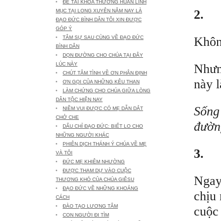
ĐỀ TÀI KHÓA THƯỜNG HUẤN LINH
2.
MỤC TẠI LONG XUYÊN NĂM NAY LÀ
ĐẠO ĐỨC BÌNH DÂN TÔI XIN ĐƯỢC
GÓP Ý
Không
TÂM SỰ SAU CÙNG VỀ ĐẠO ĐỨC
BÌNH DÂN
DỌN ĐƯỜNG CHO CHÚA TẠI ĐÂY
LÚC NÀY
Nhưng
CHÚT TÂM TÌNH VỀ ƠN PHÂN ĐỊNH
này 
ƠN GỌI CỦA NHỮNG KÊU THAN
LÀM CHỨNG CHO CHÚA GIỮA LÒNG
DÂN TỘC HIỆN NAY
Sống
NIỀM VUI ĐƯỢC CÓ MẸ DẪN DẮT
CHỞ CHE
đườn
DẤU CHỈ ĐẠO ĐỨC: BIẾT LO CHO
NHỮNG NGƯỜI KHÁC
PHIÊN DỊCH THÁNH Ý CHÚA VỀ MẸ
3.
VÀ TÔI
ĐỨC MẸ KHIÊM NHƯỜNG
ĐƯỢC THAM DỰ VÀO CUỘC
Ngay
THƯƠNG KHÓ CỦA CHÚA GIÊSU
ĐẠO ĐỨC VỀ NHỮNG KHOẢNG
chịu 
CÁCH
ĐÀO TẠO LƯƠNG TÂM
cuộc
CON NGƯỜI ĐI TÌM