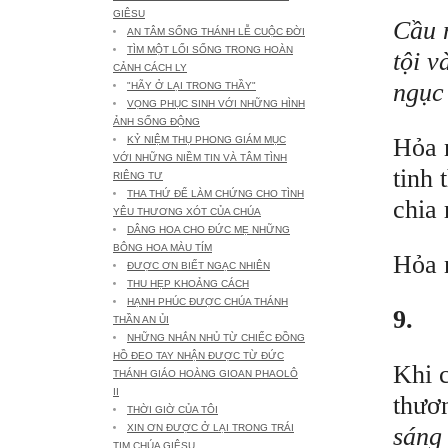
GIÊSU
Cầu n
AN TÂM SỐNG THÁNH LỄ CUỘC ĐỜI
TÌM MỘT LỐI SỐNG TRONG HOÀN
tội v
CẢNH CÁCH LY
ngục
"HÃY Ở LẠI TRONG THẦY"
VỌNG PHỤC SINH VỚI NHỮNG HÌNH
ẢNH SỐNG ĐỘNG
Hỏa n
KỶ NIỆM THỤ PHONG GIÁM MỤC
VỚI NHỮNG NIỀM TIN VÀ TÂM TÌNH
tinh 
RIÊNG TƯ
THA THỨ ĐỂ LÀM CHỨNG CHO TÌNH
chia 
YÊU THƯƠNG XÓT CỦA CHÚA
DÂNG HOA CHO ĐỨC MẸ NHỮNG
BÔNG HOA MÀU TÍM
Hỏa n
ĐƯỢC ƠN BIẾT NGẠC NHIÊN
THU HẸP KHOẢNG CÁCH
HẠNH PHÚC ĐƯỢC CHÚA THÁNH
9.
THẦN AN ỦI
NHỮNG NHẮN NHỦ TỪ CHIẾC ĐỒNG
HỒ ĐEO TAY NHẬN ĐƯỢC TỪ ĐỨC
Khi c
THÁNH GIÁO HOÀNG GIOAN PHAOLÔ
II
thươ
THỜI GIỜ CỦA TÔI
sáng
XIN ƠN ĐƯỢC Ở LẠI TRONG TRÁI
TIM CHÚA GIÊSU