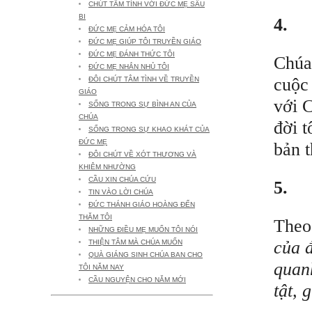
CHÚT TÂM TÌNH VỚI ĐỨC MẸ SẦU
BI
4.
ĐỨC MẸ CẢM HÓA TÔI
ĐỨC MẸ GIÚP TÔI TRUYỀN GIÁO
ĐỨC MẸ ĐÁNH THỨC TÔI
Chúa 
ĐỨC MẸ NHẮN NHỦ TÔI
cuộc 
ĐÔI CHÚT TÂM TÌNH VỀ TRUYỀN
GIÁO
với 
SỐNG TRONG SỰ BÌNH AN CỦA
CHÚA
đời t
SỐNG TRONG SỰ KHAO KHÁT CỦA
ĐỨC MẸ
bản t
ĐÔI CHÚT VỀ XÓT THƯƠNG VÀ
KHIÊM NHƯỜNG
CẦU XIN CHÚA CỨU
5.
TIN VÀO LỜI CHÚA
ĐỨC THÁNH GIÁO HOÀNG ĐẾN
THĂM TÔI
Theo
NHỮNG ĐIỀU MẸ MUỐN TÔI NÓI
của 
THIỆN TÂM MÀ CHÚA MUỐN
QUÀ GIÁNG SINH CHÚA BAN CHO
quan
TÔI NĂM NAY
CẦU NGUYỆN CHO NĂM MỚI
tật, 
THAO THỨC (21) -2020-