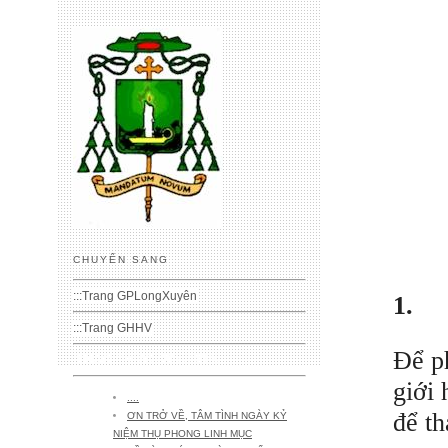
CHUYỂN SANG
:::
Trang GPLongXuyên
1.
:::
Trang GHHV
Để ph
THAO THỨC (20) -2019-
giới 
....
để th
ƠN TRỞ VỀ, TÂM TÌNH NGÀY KỶ
NIỆM THỤ PHONG LINH MỤC