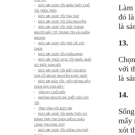
Làm 
ĐỨC MẸ GIÚP TÔI NHÌN THẤY CHỖ
TÔI TRÊN TRỜI
đó là
ĐỨC MẸ GIÚP TÔI THA THỨ
ĐỨC MẸ GIÚP TÔI CẦU NGUYỆN
là sá
ĐỨC MẸ GIÚP TÔI TRỞ THÀNH
NGƯỜI ĐẦY TỚ TRUNG TÍN VÀ KHÔN
NGOAN
13.
ĐỨC MẸ GIÚP TÔI TRỞ VỀ VỚI
CHÚA
ĐỨC MẸ GIÚP TÔI PHÂN ĐỊNH
Chọn
ĐỨC MẸ THÚC GIỤC TÔI NHẮC NHỚ
SỨ ĐIỆP SÁM HỐI
với t
ĐỨC MẸ GIÚP TÔI BIẾT ƠN ĐỨC
là sá
CHA CỐ MICAE NGUYỄN KHẮC NGỮ
ĐỨC MẸ BẢO TÔI: “HÃY ĐỨNG DẬY,
CHÚA GỌI CON ĐẤY”
14.
TÂM SỰ CUỐI ĐỜI
NHỮNG NGƯỜI ĐÃ CHẾT NÓI VỚI
TÔI
TĨNH TÂM VỚI ĐỨC MẸ
Sống 
ĐỨC MẸ GIÚP TÔI NHÌN THỜI SỰ
mấy n
BẰNG TRÁI TIM CHÚA GIÊSU GIÀU
LÒNG THƯƠNG XÓT
xót t
ĐỨC MẸ GIÚP TÔI SỐNG ƠN PHÓ