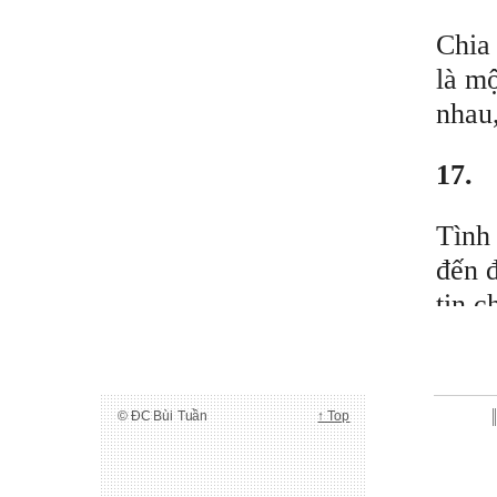
Chia 
là mộ
nhau
17.
Tình
đến 
tin c
khiê
Chúng
© ĐC Bùi Tuần
↑ Top
thánh
Chúa