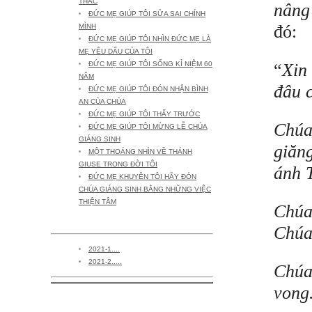
THÁC
nâng
ĐỨC MẸ GIÚP TÔI SỬA SAI CHÍNH
đó:
MÌNH
ĐỨC MẸ GIÚP TÔI NHÌN ĐỨC MẸ LÀ
MẸ YÊU DẤU CỦA TÔI
“
Xin
ĐỨC MẸ GIÚP TÔI SỐNG KỈ NIỆM 60
NĂM
đâu 
ĐỨC MẸ GIÚP TÔI ĐÓN NHẬN BÌNH
AN CỦA CHÚA
ĐỨC MẸ GIÚP TÔI THẤY TRƯỚC
Chúa
ĐỨC MẸ GIÚP TÔI MỪNG LỄ CHÚA
GIÁNG SINH
giăng
MỘT THOÁNG NHÌN VỀ THÁNH
GIUSE TRONG ĐỜI TÔI
ánh 
ĐỨC MẸ KHUYÊN TÔI HÃY ĐÓN
CHÚA GIÁNG SINH BẰNG NHỮNG VIỆC
THIỆN TÂM
Chúa
THAO THỨC (22) -2021-
Chúa
2021-1....
2021-2.....
Chúa
vong