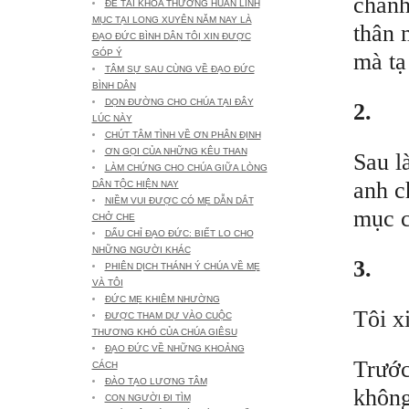
chánh
ĐỀ TÀI KHÓA THƯỜNG HUẤN LINH
MỤC TẠI LONG XUYÊN NĂM NAY LÀ
thân 
ĐẠO ĐỨC BÌNH DÂN TÔI XIN ĐƯỢC
GÓP Ý
mà tạ
TÂM SỰ SAU CÙNG VỀ ĐẠO ĐỨC
BÌNH DÂN
DỌN ĐƯỜNG CHO CHÚA TẠI ĐÂY
2.
LÚC NÀY
CHÚT TÂM TÌNH VỀ ƠN PHÂN ĐỊNH
ƠN GỌI CỦA NHỮNG KÊU THAN
Sau l
LÀM CHỨNG CHO CHÚA GIỮA LÒNG
anh c
DÂN TỘC HIỆN NAY
NIỀM VUI ĐƯỢC CÓ MẸ DẪN DẮT
mục c
CHỞ CHE
DẤU CHỈ ĐẠO ĐỨC: BIẾT LO CHO
NHỮNG NGƯỜI KHÁC
3.
PHIÊN DỊCH THÁNH Ý CHÚA VỀ MẸ
VÀ TÔI
ĐỨC MẸ KHIÊM NHƯỜNG
Tôi x
ĐƯỢC THAM DỰ VÀO CUỘC
THƯƠNG KHÓ CỦA CHÚA GIÊSU
ĐẠO ĐỨC VỀ NHỮNG KHOẢNG
Trước
CÁCH
ĐÀO TẠO LƯƠNG TÂM
không
CON NGƯỜI ĐI TÌM