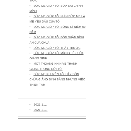
THÁC
ĐỨC MẸ GIÚP TÔI SỬA SAI CHÍNH
MÌNH
ĐỨC MẸ GIÚP TÔI NHÌN ĐỨC MẸ LÀ
MẸ YÊU DẤU CỦA TÔI
ĐỨC MẸ GIÚP TÔI SỐNG KỈ NIỆM 60
NĂM
ĐỨC MẸ GIÚP TÔI ĐÓN NHẬN BÌNH
AN CỦA CHÚA
ĐỨC MẸ GIÚP TÔI THẤY TRƯỚC
ĐỨC MẸ GIÚP TÔI MỪNG LỄ CHÚA
GIÁNG SINH
MỘT THOÁNG NHÌN VỀ THÁNH
GIUSE TRONG ĐỜI TÔI
ĐỨC MẸ KHUYÊN TÔI HÃY ĐÓN
CHÚA GIÁNG SINH BẰNG NHỮNG VIỆC
THIỆN TÂM
THAO THỨC (22) -2021-
2021-1....
2021-2.....