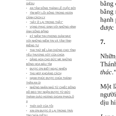
bằng 
GIÊSU
AN TÂM SỐNG THÁNH LỄ CUỘC ĐỜI
bằng 
TÌM MỘT LỐI SỐNG TRONG HOÀN
hạnh 
CẢNH CÁCH LY
"HÃY Ở LẠI TRONG THẦY"
được 
VỌNG PHỤC SINH VỚI NHỮNG HÌNH
ẢNH SỐNG ĐỘNG
KỶ NIỆM THỤ PHONG GIÁM MỤC
7.
VỚI NHỮNG NIỀM TIN VÀ TÂM TÌNH
RIÊNG TƯ
THA THỨ ĐỂ LÀM CHỨNG CHO TÌNH
Những
YÊU THƯƠNG XÓT CỦA CHÚA
DÂNG HOA CHO ĐỨC MẸ NHỮNG
Thánh
BÔNG HOA MÀU TÍM
ĐƯỢC ƠN BIẾT NGẠC NHIÊN
thác
.
THU HẸP KHOẢNG CÁCH
HẠNH PHÚC ĐƯỢC CHÚA THÁNH
THẦN AN ỦI
Một l
NHỮNG NHẮN NHỦ TỪ CHIẾC ĐỒNG
người
HỒ ĐEO TAY NHẬN ĐƯỢC TỪ ĐỨC
THÁNH GIÁO HOÀNG GIOAN PHAOLÔ
dịu h
II
THỜI GIỜ CỦA TÔI
XIN ƠN ĐƯỢC Ở LẠI TRONG TRÁI
TIM CHÚA GIÊSU