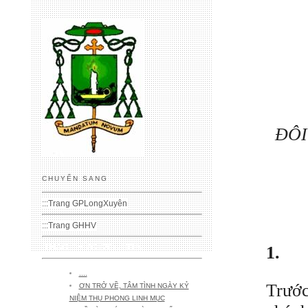
ĐÔI
CHUYỂN SANG
:::
Trang GPLongXuyên
:::
Trang GHHV
THAO THỨC (20) -2019-
1.
....
Trước
ƠN TRỞ VỀ, TÂM TÌNH NGÀY KỶ
NIỆM THỤ PHONG LINH MỤC