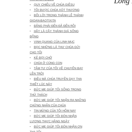
Long 
QUY CHIẾU VỀ CHÚA GIÊSU
TÔI ĐƯỢC CHÚA XÓT THƯƠNG
ĐÔI LỜI TRONG THÁNH LỄ THÁNH
GIOAN-BAOTIXITA
ĐẤNG PHẢI ĐẾN ĐÃ ĐẾN RỒI
HÃY LÀ CÂY THÁNH GIÁ SỐNG
ĐỘNG
VINH QUANG CỦA LINH MỤC
ĐỌC NHỮNG LÁ THƯ CHÚA GỬI
CHO TÔI
KẺ ĐỢI CHỜ
CHÚA Ở CÙNG CON
TÂM TƯ CỦA TÔI VỀ CHUYẾN BAY
LÊN TRỜI
ĐIỀU MÀ CHÚA TRUYỀN DẠY THA
THIẾT LÚC NÀY
ĐỨC MẸ GIÚP TÔI SỐNG TRONG
THỬ THÁCH
ĐỨC MẸ GIÚP TÔI NHẬN RA NHỮNG
CHỨNG NHÂN CỦA CHÚA
TIN MỪNG CỦA TÔI HÔM NAY
ĐỨC MẸ GIÚP TÔI ĐÓN NHẬN
LƯƠNG THỰC HẰNG NGÀY
ĐỨC MẸ GIÚP TÔI ĐÓN NHẬN ƠN
THA TỘI