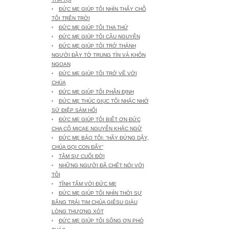
ĐỨC MẸ GIÚP TÔI NHÌN THẤY CHỖ
TÔI TRÊN TRỜI
ĐỨC MẸ GIÚP TÔI THA THỨ
ĐỨC MẸ GIÚP TÔI CẦU NGUYỆN
ĐỨC MẸ GIÚP TÔI TRỞ THÀNH
NGƯỜI ĐẦY TỚ TRUNG TÍN VÀ KHÔN
NGOAN
ĐỨC MẸ GIÚP TÔI TRỞ VỀ VỚI
CHÚA
ĐỨC MẸ GIÚP TÔI PHÂN ĐỊNH
ĐỨC MẸ THÚC GIỤC TÔI NHẮC NHỚ
SỨ ĐIỆP SÁM HỐI
ĐỨC MẸ GIÚP TÔI BIẾT ƠN ĐỨC
CHA CỐ MICAE NGUYỄN KHẮC NGỮ
ĐỨC MẸ BẢO TÔI: “HÃY ĐỨNG DẬY,
CHÚA GỌI CON ĐẤY”
TÂM SỰ CUỐI ĐỜI
NHỮNG NGƯỜI ĐÃ CHẾT NÓI VỚI
TÔI
TĨNH TÂM VỚI ĐỨC MẸ
ĐỨC MẸ GIÚP TÔI NHÌN THỜI SỰ
BẰNG TRÁI TIM CHÚA GIÊSU GIÀU
LÒNG THƯƠNG XÓT
ĐỨC MẸ GIÚP TÔI SỐNG ƠN PHÓ