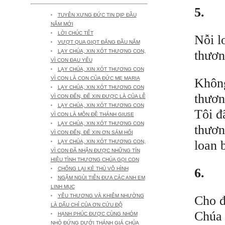
5.
TUYÊN XƯNG ĐỨC TIN DỊP ĐẦU
NĂM MỚI
LỜI CHÚC TẾT
Nỗi l
VƯỢT QUA GIỌT ĐẮNG ĐẦU NĂM
thươn
LẠY CHÚA, XIN XÓT THƯƠNG CON,
VÌ CON ĐAU YẾU
LẠY CHÚA, XIN XÓT THƯƠNG CON
VÌ CON LÀ CON CỦA ĐỨC MẸ MARIA
Không
LẠY CHÚA, XIN XÓT THƯƠNG CON
thươn
VÌ CON ĐẾN, ĐỂ XIN ĐƯỢC LÀ CỦA LỄ
LẠY CHÚA, XIN XÓT THƯƠNG CON
Tôi đ
VÌ CON LÀ MÔN ĐỆ THÁNH GIUSE
LẠY CHÚA, XIN XÓT THƯƠNG CON
thươn
VÌ CON ĐẾN, ĐỂ XIN ƠN SÁM HỐI
loan 
LẠY CHÚA, XIN XÓT THƯƠNG CON,
VÌ CON ĐÃ NHẬN ĐƯỢC NHỮNG TÍN
HIỆU TÌNH THƯƠNG CHÚA GỌI CON
6.
CHỐNG LẠI KẺ THÙ VÔ HÌNH
NGẬM NGÙI TIỄN ĐƯA CÁC ANH EM
LINH MỤC
YÊU THƯƠNG VÀ KHIÊM NHƯỜNG
Cho đ
LÀ DẤU CHỈ CỦA ƠN CỨU ĐỘ
Chúa 
HẠNH PHÚC ĐƯỢC CÙNG NHÓM
NHỎ ĐỨNG DƯỚI THÁNH GIÁ CHÚA