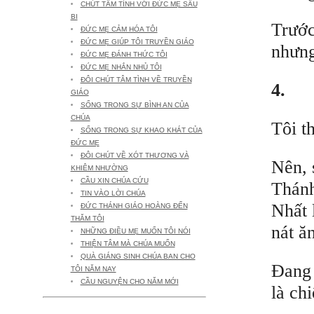
CHÚT TÂM TÌNH VỚI ĐỨC MẸ SẦU
BI
Trước
ĐỨC MẸ CẢM HÓA TÔI
ĐỨC MẸ GIÚP TÔI TRUYỀN GIÁO
nhưng
ĐỨC MẸ ĐÁNH THỨC TÔI
ĐỨC MẸ NHẮN NHỦ TÔI
ĐÔI CHÚT TÂM TÌNH VỀ TRUYỀN
4.
GIÁO
SỐNG TRONG SỰ BÌNH AN CỦA
CHÚA
Tôi t
SỐNG TRONG SỰ KHAO KHÁT CỦA
ĐỨC MẸ
ĐÔI CHÚT VỀ XÓT THƯƠNG VÀ
Nên, 
KHIÊM NHƯỜNG
CẦU XIN CHÚA CỨU
Thánh
TIN VÀO LỜI CHÚA
Nhất 
ĐỨC THÁNH GIÁO HOÀNG ĐẾN
THĂM TÔI
nát ă
NHỮNG ĐIỀU MẸ MUỐN TÔI NÓI
THIỆN TÂM MÀ CHÚA MUỐN
QUÀ GIÁNG SINH CHÚA BAN CHO
Đang 
TÔI NĂM NAY
CẦU NGUYỆN CHO NĂM MỚI
là ch
THAO THỨC (21) -2020-