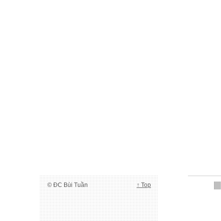
© ĐC Bùi Tuần
↑ Top